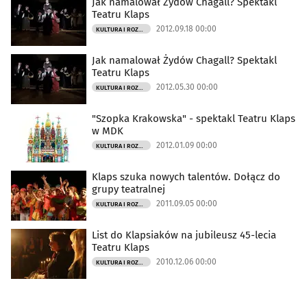
Jak namalował Żydów Chagall? Spektakl
Teatru Klaps
2012.09.18 00:00
KULTURA I ROZRYWKA
Jak namalował Żydów Chagall? Spektakl
Teatru Klaps
2012.05.30 00:00
KULTURA I ROZRYWKA
"Szopka Krakowska" - spektakl Teatru Klaps
w MDK
2012.01.09 00:00
KULTURA I ROZRYWKA
Klaps szuka nowych talentów. Dołącz do
grupy teatralnej
2011.09.05 00:00
KULTURA I ROZRYWKA
List do Klapsiaków na jubileusz 45-lecia
Teatru Klaps
2010.12.06 00:00
KULTURA I ROZRYWKA