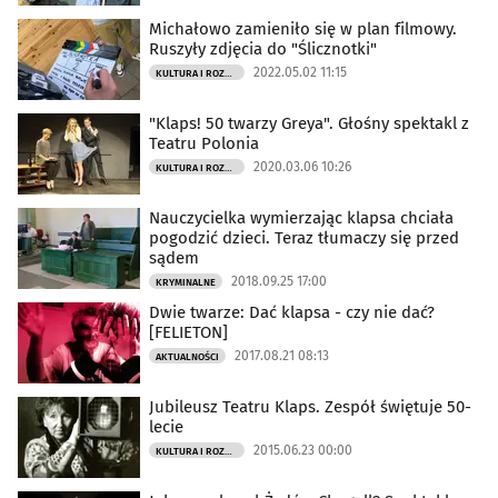
Michałowo zamieniło się w plan filmowy.
Ruszyły zdjęcia do "Ślicznotki"
2022.05.02 11:15
KULTURA I ROZRYWKA
"Klaps! 50 twarzy Greya". Głośny spektakl z
Teatru Polonia
2020.03.06 10:26
KULTURA I ROZRYWKA
Nauczycielka wymierzając klapsa chciała
pogodzić dzieci. Teraz tłumaczy się przed
sądem
2018.09.25 17:00
KRYMINALNE
Dwie twarze: Dać klapsa - czy nie dać?
[FELIETON]
2017.08.21 08:13
AKTUALNOŚCI
Jubileusz Teatru Klaps. Zespół świętuje 50-
lecie
2015.06.23 00:00
KULTURA I ROZRYWKA