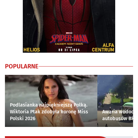
POPULARNE
Podlasianka najpiękniejszą Polką.
Wiktoria Ptak zdobyła koronę Miss
Awaria wodocią
Polski 2026
autobusów BKM 