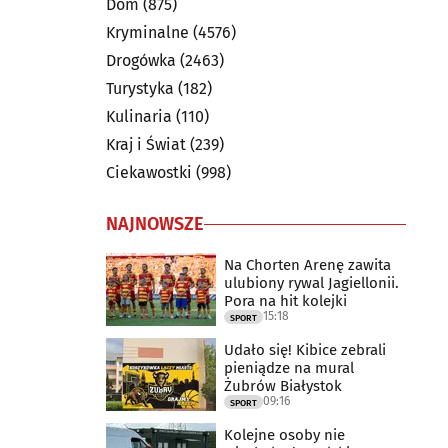
Dom
(875)
Kryminalne
(4576)
Drogówka
(2463)
Turystyka
(182)
Kulinaria
(110)
Kraj i Świat
(239)
Ciekawostki
(998)
NAJNOWSZE
Na Chorten Arenę zawita
ulubiony rywal Jagiellonii.
Pora na hit kolejki
15:18
SPORT
Udało się! Kibice zebrali
pieniądze na mural
Żubrów Białystok
09:16
SPORT
Kolejne osoby nie