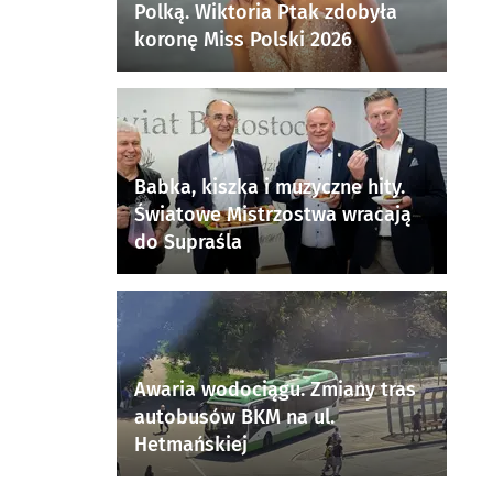
Polką. Wiktoria Ptak zdobyła
koronę Miss Polski 2026
Babka, kiszka i muzyczne hity.
Światowe Mistrzostwa wracają
do Supraśla
Awaria wodociągu. Zmiany tras
autobusów BKM na ul.
Hetmańskiej