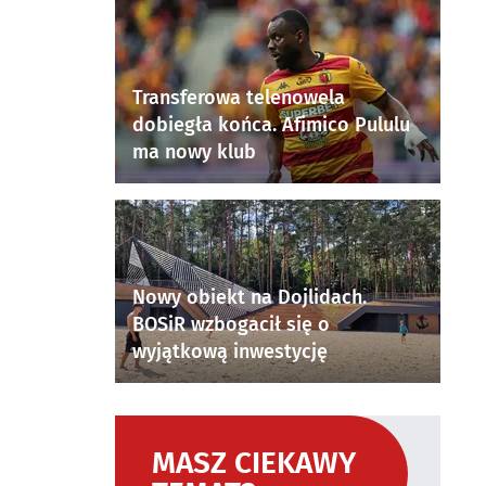
Transferowa telenowela
dobiegła końca. Afimico Pululu
ma nowy klub
Nowy obiekt na Dojlidach.
BOSiR wzbogacił się o
wyjątkową inwestycję
MASZ CIEKAWY