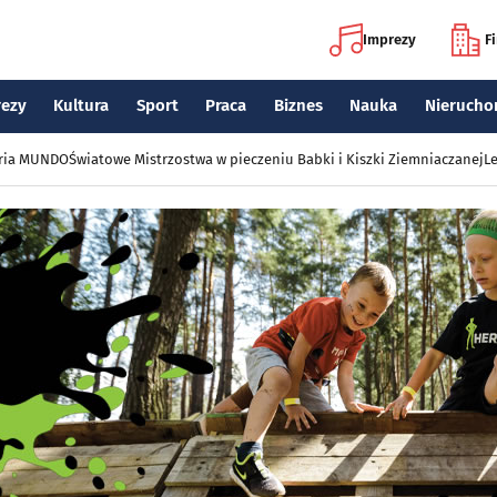
Imprezy
F
rezy
Kultura
Sport
Praca
Biznes
Nauka
Nierucho
eria MUNDO
Światowe Mistrzostwa w pieczeniu Babki i Kiszki Ziemniaczanej
Le