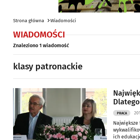
Strona główna
Wiadomości
WIADOMOŚCI
Znaleziono 1 wiadomość
klasy patronackie
Najwięk
Dlatego 
201
PRACA
Największe 
wykwalifiko
ich edukację