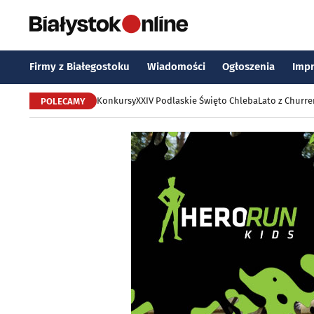
Firmy z Białegostoku
Wiadomości
Ogłoszenia
Imp
Konkursy
XXIV Podlaskie Święto Chleba
Lato z Churr
POLECAMY