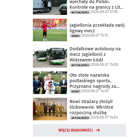
wjechały do Polski.
Kontrole na granicy z Litwą
2026.08.07 17:30
trwają
AKTUALNOŚCI
Jagiellonia przekłada swój
ligowy mecz
2026.08.07 15:15
SPORT
Dodatkowe autobusy na
mecz Jagiellonii z
Widzewem Łódź
2026.08.07 15:00
AKTUALNOŚCI
Oto złote nazwiska
podlaskiego sportu.
Przyznano nagrody za
2026.08.07 14:30
2025 rok
SPORT
Nowi strażacy złożyli
ślubowanie. Wkrótce
rozpoczną służbę
2026.08.07 14:04
AKTUALNOŚCI
WIĘCEJ WIADOMOŚCI