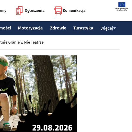
irmy
Ogłoszenia
Komunikacja
mości
Motoryzacja
Zdrowie
Turystyka
Więcej
tnie Granie w Nie Teatrze