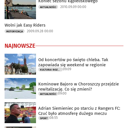
Koniec sezonu kąpieliskowego
2010.09.09 00:00
AKTUALNOŚCI
Wolni jak Easy Riders
2009.09.28 00:00
MOTORYZACJA
NAJNOWSZE
Od koncertów po święto chleba. Tak
zapowiada się weekend w regionie
09:09
KULTURA I ROZRYWKA
Kominowe Bajoro w Choroszczy przejdzie
rewitalizację. Co się zmieni?
09:00
AKTUALNOŚCI
Adrian Siemieniec po starciu z Rangers FC:
Czuć było atmosferę dużego meczu
08:55
SPORT