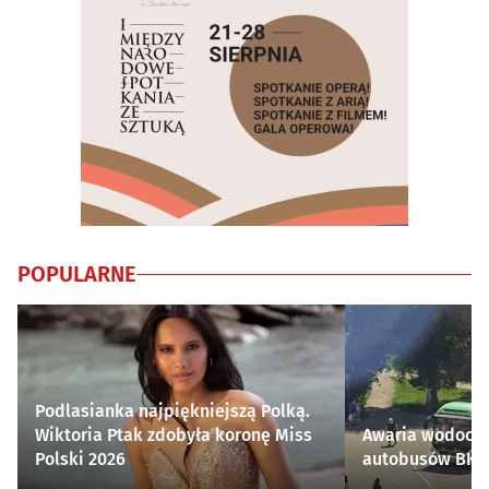
POPULARNE
Podlasianka najpiękniejszą Polką.
Wiktoria Ptak zdobyła koronę Miss
Awaria wodocią
Polski 2026
autobusów BKM 