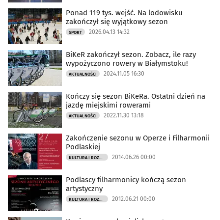
Ponad 119 tys. wejść. Na lodowisku
zakończył się wyjątkowy sezon
2026.04.13 14:32
SPORT
BiKeR zakończył sezon. Zobacz, ile razy
wypożyczono rowery w Białymstoku!
2024.11.05 16:30
AKTUALNOŚCI
Kończy się sezon BiKeRa. Ostatni dzień na
jazdę miejskimi rowerami
2022.11.30 13:18
AKTUALNOŚCI
Zakończenie sezonu w Operze i Filharmonii
Podlaskiej
2014.06.26 00:00
KULTURA I ROZRYWKA
Podlascy filharmonicy kończą sezon
artystyczny
2012.06.21 00:00
KULTURA I ROZRYWKA