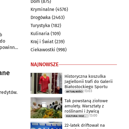
Dom
(875)
Kryminalne
(4576)
Drogówka
(2463)
Turystyka
(182)
Kulinaria
(109)
ób
 do
Kraj i Świat
(239)
 powinna
Ciekawostki
(998)
NAJNOWSZE
ane
Historyczna koszulka
Jagiellonii trafi do Galerii
Białostockiego Sportu
13:03
kredytów.
AKTUALNOŚCI
Tak powstaną ziołowe
amulety. Warsztaty z
roślinami i żywicą
13:00
KULTURA I ROZRYWKA
22-latek driftował na