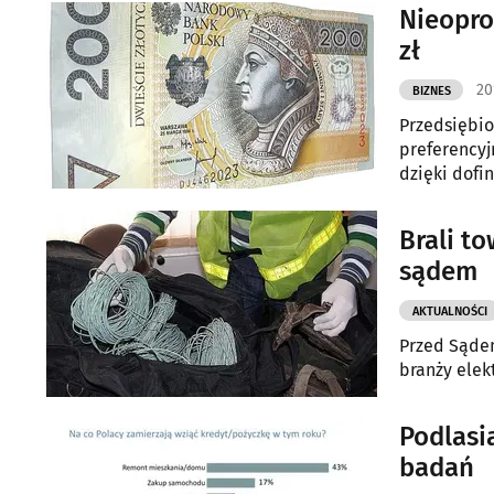
Nieopro
zł
20
BIZNES
Przedsiębio
preferencyj
dzięki dofi
Brali to
sądem
AKTUALNOŚCI
Przed Sąde
branży elek
Podlasi
badań