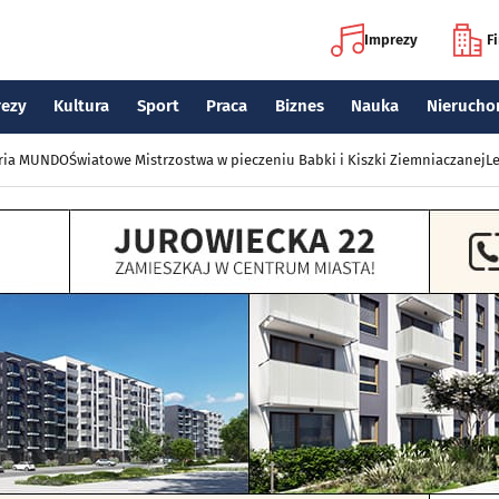
Imprezy
F
rezy
Kultura
Sport
Praca
Biznes
Nauka
Nierucho
eria MUNDO
Światowe Mistrzostwa w pieczeniu Babki i Kiszki Ziemniaczanej
Le