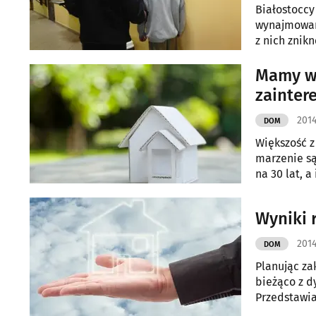
Białostoccy
wynajmowany
z nich znik
jest w zwią
Mamy wi
zainter
2014
DOM
Większość z
marzenie są
na 30 lat, 
Wyniki 
2014
DOM
Planując za
bieżąco z d
Przedstawi
wtórnych sp