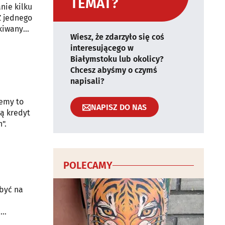
TEMAT?
nie kilku
Z jednego
ukiwany
Wiesz, że zdarzyło się coś
interesującego w
Białymstoku lub okolicy?
Chcesz abyśmy o czymś
napisali?
jemy to
NAPISZ DO NAS
ją kredyt
".
POLECAMY
 być na
i