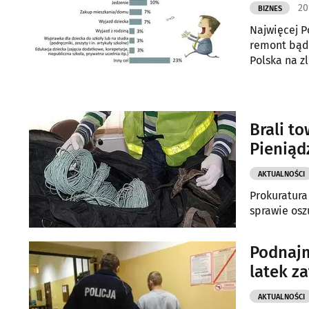
20
BIZNES
Najwięcej P
remont bąd
Polska na z
Kontrolowan
Brali to
Pieniąd
AKTUALNOŚCI
Prokuratura
sprawie osz
Podnajm
latek z
AKTUALNOŚCI