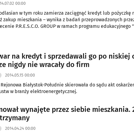
14.07.02 00:00
odlasian w tym roku zamierza zaciągnąć kredyt lub pożyczkę 
ź zakup mieszkania – wynika z badań przeprowadzonych prze
lecenie P.R.E.S.C.O. GROUP w ramach programu edukacyjnego 
e".
war na kredyt i sprzedawali go po niskiej 
ze nigdy nie wracały do firm
2014.05.15 00:00
 Rejonowa Białystok-Południe skierowała do sądu akt oskarże
ustw w branży elektroenergetycznej.
ował wynajęte przez siebie mieszkania. 
atrzymany
2014.04.24 00:00