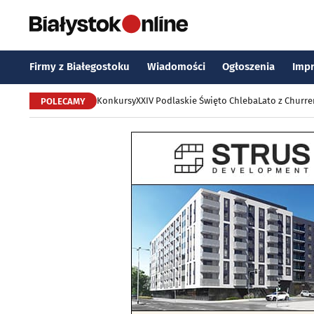
Firmy z Białegostoku
Wiadomości
Ogłoszenia
Imp
Konkursy
XXIV Podlaskie Święto Chleba
Lato z Churr
POLECAMY