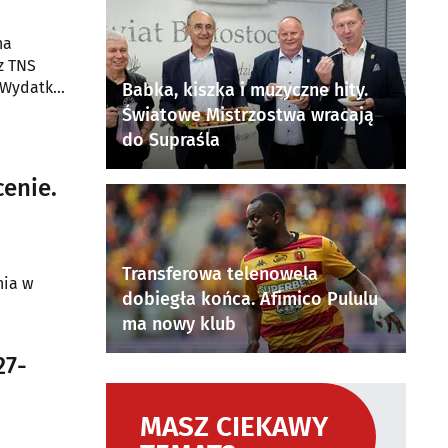
na
z TNS
"Wydatki
Babka, kiszka i muzyczne hity.
Światowe Mistrzostwa wracają
do Supraśla
cenie.
Transferowa telenowela
nia w
dobiegła końca. Afimico Pululu
ma nowy klub
27-
MASZ CIEKAWY