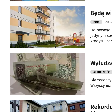
Będą wi
2014
DOM
Od nowego r
jedynym sp
kredytu. Z
zwiększyć 
Wyłudza
AKTUALNOŚCI
Białostoccy
Wszyscy już 
Rekordo