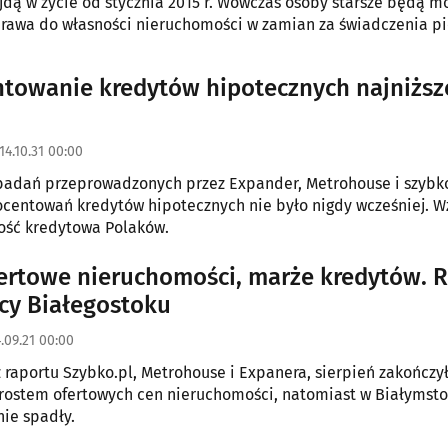
a 2015 r. Wówczas osoby starsze będą mogły
rawa do własności nieruchomości w zamian za świadczenia pi
towanie kredytów hipotecznych najniższ
14.10.31 00:00
badań przeprowadzonych przez Expander, Metrohouse i szybko
ocentowań kredytów hipotecznych nie było nigdy wcześniej. W
ość kredytowa Polaków.
ertowe nieruchomości, marże kredytów. 
cy Białegostoku
.09.21 00:00
z raportu Szybko.pl, Metrohouse i Expanera, sierpień zakończył
rostem ofertowych cen nieruchomości, natomiast w Białymst
nie spadły.