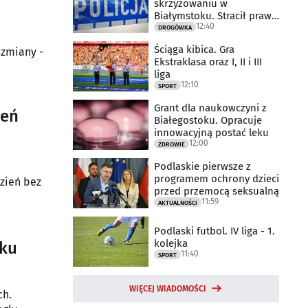
skrzyżowaniu w
Białymstoku. Stracił prawo
12:40
jazdy
DROGÓWKA
Ściąga kibica. Gra
 zmiany -
Ekstraklasa oraz I, II i III
liga
12:10
SPORT
Grant dla naukowczyni z
ień
Białegostoku. Opracuje
innowacyjną postać leku
12:00
ZDROWIE
Podlaskie pierwsze z
programem ochrony dzieci
zień bez
przed przemocą seksualną
11:59
AKTUALNOŚCI
Podlaski futbol. IV liga - 1.
kolejka
oku
11:40
SPORT
WIĘCEJ WIADOMOŚCI
ch.