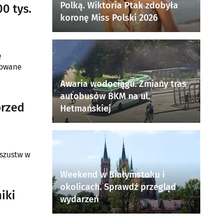
Polką. Wiktoria Ptak zdobyła
0 tys.
koronę Miss Polski 2026
e
towane
Awaria wodociągu. Zmiany tras
autobusów BKM na ul.
przed
Hetmańskiej
szustw w
Weekend w Białymstoku i
okolicach. Sprawdź przegląd
iki
wydarzeń