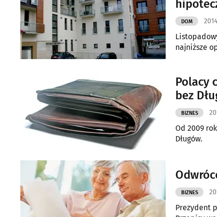
hipotec
2014
DOM
Listopadowy
najniższe o
Polacy 
bez Dł
20
BIZNES
Od 2009 rok
Długów.
Odwróco
20
BIZNES
Prezydent 