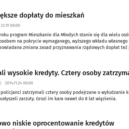
ększe dopłaty do mieszkań
.12.19 00:00
oku program Mieszkanie dla Młodych stanie się dla wielu os
osobem na pokrycie wymaganego, wyższego wkładu własnego
apowiadana zmiana zasad przyznawania rządowych dopłat też
popularność programu.
li wysokie kredyty. Cztery osoby zatrzym
2014.11.24 00:00
 policjanci zatrzymali cztery osoby podejrzane o wyłudzanie 
usłyszeli zarzuty. Grozi im kara nawet do 8 lat więzienia.
wo niskie oprocentowanie kredytów