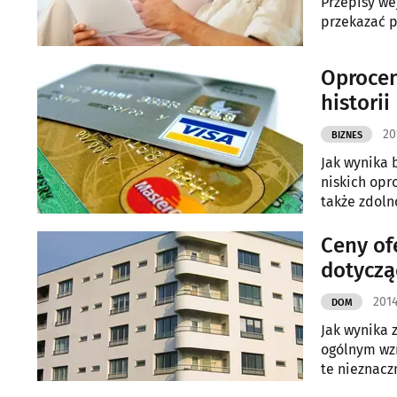
Przepisy wejdą w życie od styczni
przekazać p
Oprocen
historii
20
BIZNES
Jak wynika 
niskich opr
także zdoln
Ceny of
dotyczą
2014
DOM
Jak wynika 
ogólnym wz
te nieznacz