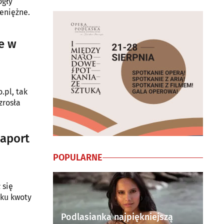
eniężne.
e w
.pl, tak
zrosła
Raport
POPULARNE
 się
oku kwoty
Podlasianka najpiękniejszą