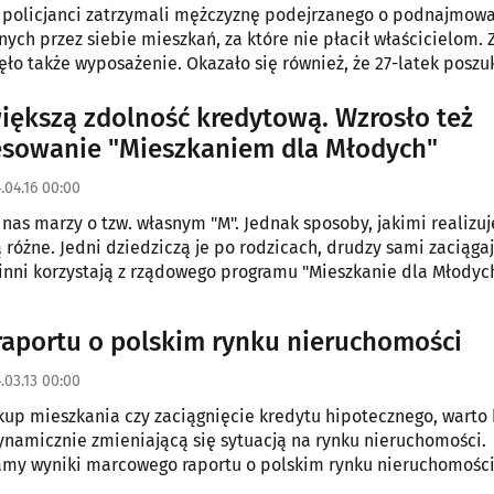
 policjanci zatrzymali mężczyznę podejrzanego o podnajmowa
ch przez siebie mieszkań, za które nie płacił właścicielom. 
nęło także wyposażenie. Okazało się również, że 27-latek posz
zku z wyłudzeniami kredytów.
ększą zdolność kredytową. Wzrosło też
esowanie "Mieszkaniem dla Młodych"
.04.16 00:00
 nas marzy o tzw. własnym "M". Jednak sposoby, jakimi realizu
 różne. Jedni dziedziczą je po rodzicach, drudzy sami zaciąga
a inni korzystają z rządowego programu "Mieszkanie dla Młodych
raportu o polskim rynku nieruchomości
.03.13 00:00
kup mieszkania czy zaciągnięcie kredytu hipotecznego, warto
ynamicznie zmieniającą się sytuacją na rynku nieruchomości.
amy wyniki marcowego raportu o polskim rynku nieruchomośc
orządzonego przez Szybko.pl, Metrohouse i Expandera.