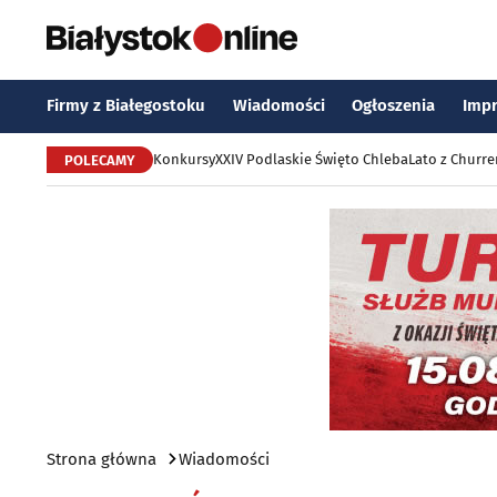
Firmy z Białegostoku
Wiadomości
Ogłoszenia
Imp
Konkursy
XXIV Podlaskie Święto Chleba
Lato z Churr
POLECAMY
Strona główna
Wiadomości