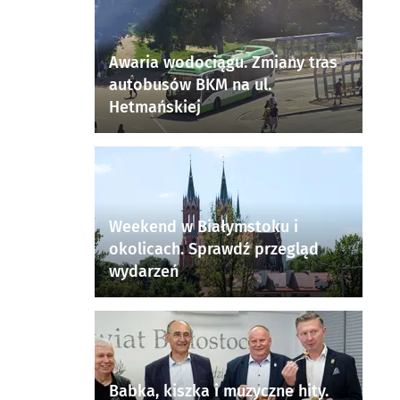
Awaria wodociągu. Zmiany tras
autobusów BKM na ul.
Hetmańskiej
Weekend w Białymstoku i
okolicach. Sprawdź przegląd
wydarzeń
Babka, kiszka i muzyczne hity.