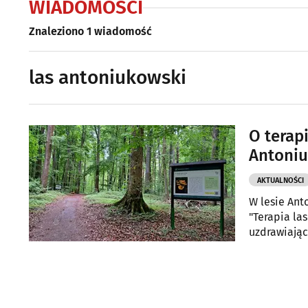
WIADOMOŚCI
Znaleziono 1 wiadomość
las antoniukowski
O terapi
Antoni
AKTUALNOŚCI
W lesie Ant
"Terapia la
uzdrawiając