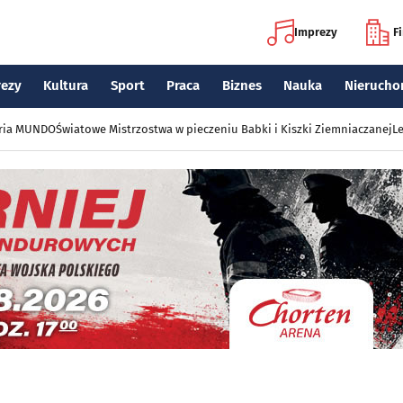
Imprezy
F
rezy
Kultura
Sport
Praca
Biznes
Nauka
Nierucho
eria MUNDO
Światowe Mistrzostwa w pieczeniu Babki i Kiszki Ziemniaczanej
Le