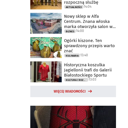
rozpoczną służbę
14:04
AKTUALNOŚCI
Nowy sklep w Alfa
Centrum. Znana włoska
marka otworzyła salon w
14:00
Białymstoku
BIZNES
Ogórki kiszone. Ten
sprawdzony przepis warto
znać
13:40
KULINARIA
Historyczna koszulka
Jagiellonii trafi do Galerii
Białostockiego Sportu
13:03
KULTURA I ROZRYWKA
WIĘCEJ WIADOMOŚCI