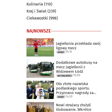
Kulinaria
(110)
Kraj i Świat
(239)
Ciekawostki
(998)
NAJNOWSZE
Jagiellonia przekłada swój
ligowy mecz
15:15
SPORT
Dodatkowe autobusy na
mecz Jagiellonii z
Widzewem Łódź
15:00
AKTUALNOŚCI
Oto złote nazwiska
podlaskiego sportu.
Przyznano nagrody za
14:30
2025 rok
SPORT
Nowi strażacy złożyli
ślubowanie. Wkrótce