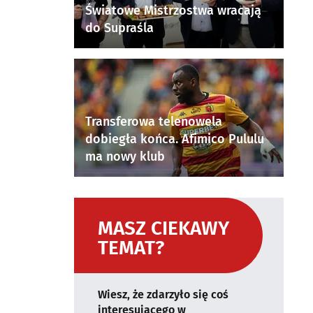
Światowe Mistrzostwa wracają
do Supraśla
Transferowa telenowela
dobiegła końca. Afimico Pululu
ma nowy klub
MASZ CIEKAWY
TEMAT?
Wiesz, że zdarzyło się coś
interesującego w