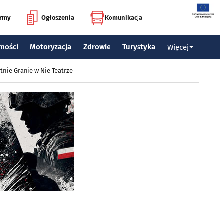
irmy
Ogłoszenia
Komunikacja
mości
Motoryzacja
Zdrowie
Turystyka
Więcej
tnie Granie w Nie Teatrze