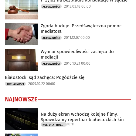
Przyjdź na bezpłatne konsultacje w sądzie
2013.03.18 00:00
AKTUALNOŚCI
Zgoda buduje. Przedświąteczna pomoc
mediatora
2011.12.07 00:00
AKTUALNOŚCI
Wymiar sprawiedliwości zachęca do
mediacji
2010.10.21 00:00
AKTUALNOŚCI
Białostocki sąd zachęca: Pogódźcie się
2009.10.22 00:00
AKTUALNOŚCI
NAJNOWSZE
Na duży ekran wchodzą kolejne filmy.
Sprawdzamy repertuar białostockich kin
10:11
KULTURA I ROZRYWKA