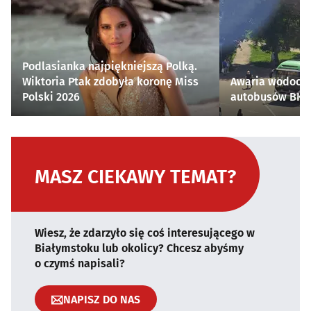
Podlasianka najpiękniejszą Polką.
Wiktoria Ptak zdobyła koronę Miss
Awaria wodocią
Polski 2026
autobusów BKM 
MASZ CIEKAWY TEMAT?
Wiesz, że zdarzyło się coś interesującego w
Białymstoku lub okolicy? Chcesz abyśmy
o czymś napisali?
NAPISZ DO NAS