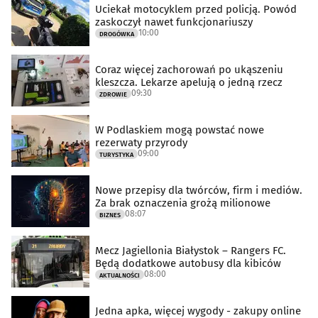
Uciekał motocyklem przed policją. Powód
zaskoczył nawet funkcjonariuszy
10:00
DROGÓWKA
Coraz więcej zachorowań po ukąszeniu
kleszcza. Lekarze apelują o jedną rzecz
09:30
ZDROWIE
W Podlaskiem mogą powstać nowe
rezerwaty przyrody
09:00
TURYSTYKA
Nowe przepisy dla twórców, firm i mediów.
Za brak oznaczenia grożą milionowe
08:07
BIZNES
Mecz Jagiellonia Białystok – Rangers FC.
Będą dodatkowe autobusy dla kibiców
08:00
AKTUALNOŚCI
Jedna apka, więcej wygody - zakupy online