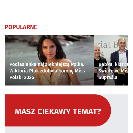
POPULARNE
Podlasianka najpiękniejszą Polką.
Babka, kiszka i
Wiktoria Ptak zdobyła koronę Miss
Światowe Mistr
Polski 2026
Supraśla
MASZ CIEKAWY TEMAT?