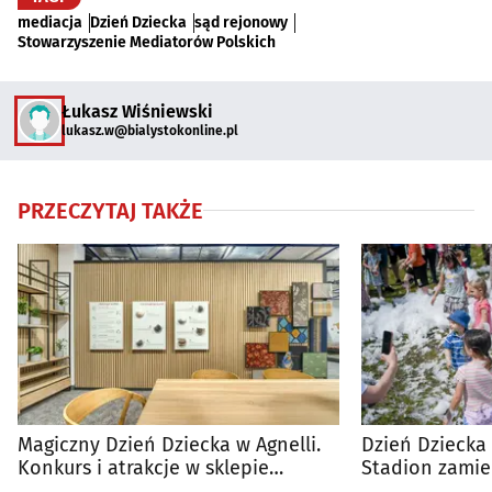
mediacja
Dzień Dziecka
sąd rejonowy
Stowarzyszenie Mediatorów Polskich
Łukasz Wiśniewski
lukasz.w@bialystokonline.pl
PRZECZYTAJ TAKŻE
Magiczny Dzień Dziecka w Agnelli.
Dzień Dziecka
Konkurs i atrakcje w sklepie
Stadion zamie
firmowym
piknik