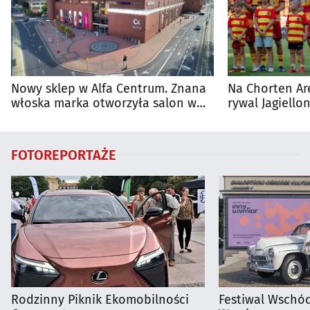
Nowy sklep w Alfa Centrum. Znana
Na Chorten Ar
włoska marka otworzyła salon w
rywal Jagiellon
Białymstoku
FOTOREPORTAŻE
Rodzinny Piknik Ekomobilności
Festiwal Wschód