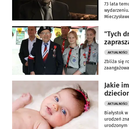
73 lata tem
wydarzeniu.
Mieczysławe
zrywu.
"Tych d
zaprasz
AKTUALNOŚCI
Zbliża się 
zaangażowa
Jakie i
dziecio
AKTUALNOŚCI
Białystok w
urodzeń zna
urodzonym w