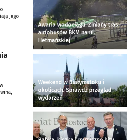
go
iają jego
Awaria wodociągu. Zmiany tras
autobusów BKM na ul.
Hetmańskiej
nia
Weekend w Białymstoku i
aw
okolicach. Sprawdź przegląd
owina,
wydarzeń
Babka, kiszka i muzyczne hity.