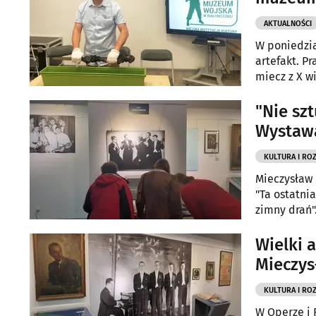
AKTUALNOŚCI
W poniedzia
artefakt. P
miecz z X w
"Nie szt
Wystaw
KULTURA I RO
Mieczysław F
"Ta ostatnia
zimny drań"
dzięki wyst
Podlaskiej.
Wielki 
Mieczys
KULTURA I RO
W Operze i 