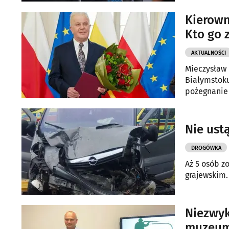
Kierown
Kto go 
AKTUALNOŚCI
Mieczysław 
Białymstoku
pożegnanie
Truskolaski
Nie ust
DROGÓWKA
Aż 5 osób 
grajewskim.
Niezwyk
muzeum 