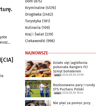
Dom
(875)
Kryminalne
(4576)
turę.
Drogówka
(2462)
Turystyka
(181)
Kulinaria
(109)
Kraj i Świat
(239)
zyste
Ciekawostki
(998)
deusz
NAJNOWSZE
JĘCIA]
Działo się! Jagiellonia
pokonała Rangers FC!
Szmyt bohaterem
2026.08.06 20:08
ie
SPORT
Rozlosowano pary I rundy
STS Pucharu Polski
2026.08.06 18:44
SPORT
Nie płać za pomoc przy