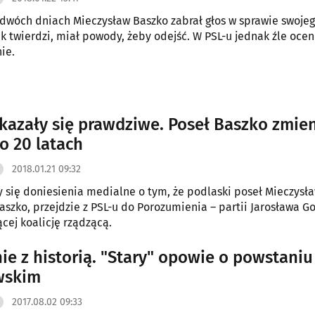
dwóch dniach Mieczysław Baszko zabrał głos w sprawie swoje
ak twierdzi, miał powody, żeby odejść. W PSL-u jednak źle ocen
ie.
okazały się prawdziwe. Poseł Baszko zmie
o 20 latach
2018.01.21 09:32
y się doniesienia medialne o tym, że podlaski poseł Mieczysł
aszko, przejdzie z PSL-u do Porozumienia – partii Jarosława G
cej koalicję rządzącą.
ie z historią. "Stary" opowie o powstaniu
wskim
2017.08.02 09:33