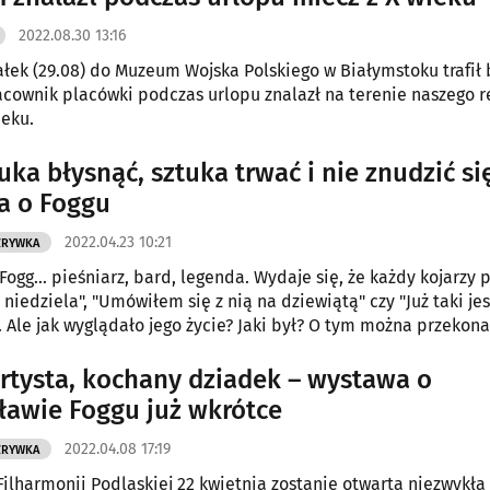
2022.08.30 13:16
łek (29.08) do Muzeum Wojska Polskiego w Białymstoku trafił
racownik placówki podczas urlopu znalazł na terenie naszego 
ieku.
uka błysnąć, sztuka trwać i nie znudzić się
a o Foggu
2022.04.23 10:21
ZRYWKA
ogg... pieśniarz, bard, legenda. Wydaje się, że każdy kojarzy 
 niedziela", "Umówiłem się z nią na dziewiątą" czy "Już taki j
. Ale jak wyglądało jego życie? Jaki był? O tym można przekona
awie "Mieczysław Fogg. Pieśniarz Polaków" w Operze i Filharmo
artysta, kochany dziadek – wystawa o
ławie Foggu już wkrótce
2022.04.08 17:19
ZRYWKA
Filharmonii Podlaskiej 22 kwietnia zostanie otwarta niezwykła