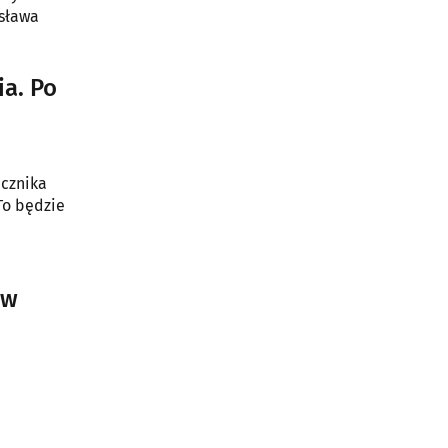
ysława
ia. Po
ecznika
To będzie
 w