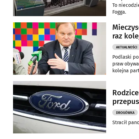
To niecodzi
Fogga.
Mieczys
raz kol
AKTUALNOŚCI
Podlaski po
praw obywat
kolejna par
polityków?
Rodzice 
przepu
DROGÓWKA
Stracił pan