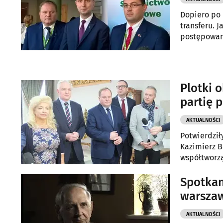
Dopiero po 
transferu. J
postępowan
Plotki 
partię p
AKTUALNOŚCI
Potwierdził
Kazimierz B
współtworzą
Spotkan
warsza
AKTUALNOŚCI