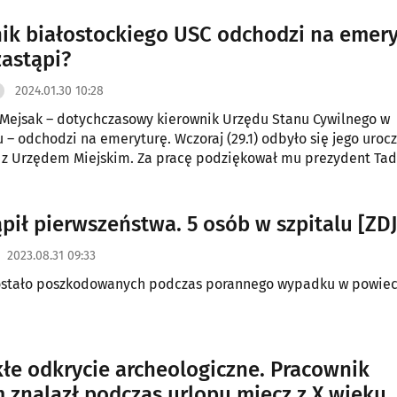
ik białostockiego USC odchodzi na emery
zastąpi?
2024.01.30 10:28
Mejsak – dotychczasowy kierownik Urzędu Stanu Cywilnego w
 – odchodzi na emeryturę. Wczoraj (29.1) odbyło się jego uroc
 z Urzędem Miejskim. Za pracę podziękował mu prezydent Ta
 wraz z urzędnikami.
ąpił pierwszeństwa. 5 osób w szpitalu [ZD
2023.08.31 09:33
zostało poszkodowanych podczas porannego wypadku w powiec
łe odkrycie archeologiczne. Pracownik
znalazł podczas urlopu miecz z X wieku