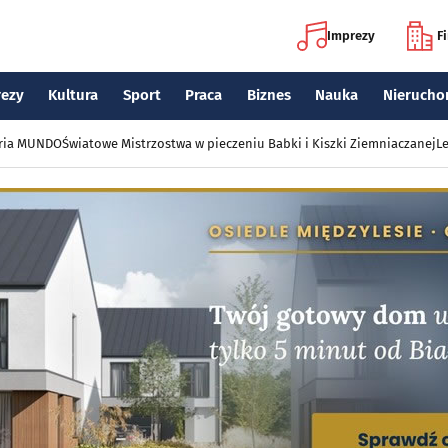
Imprezy
F
rezy
Kultura
Sport
Praca
Biznes
Nauka
Nierucho
eria MUNDO
Światowe Mistrzostwa w pieczeniu Babki i Kiszki Ziemniaczanej
Le