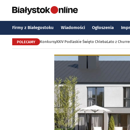
Firmy z Białegostoku
Wiadomości
Ogłoszenia
Imp
Konkursy
XXIV Podlaskie Święto Chleba
Lato z Churr
POLECAMY