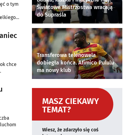
ięć o tym
Światowe Mistrzostwa wracają
do Supraśla
elkiego
aniec
Transferowa telenowela
dobiegła końca. Afimico Pululu
tok chce
ma nowy klub
.
u
MASZ CIEKAWY
TEMAT?
iczba
maluchom
Wiesz, że zdarzyło się coś