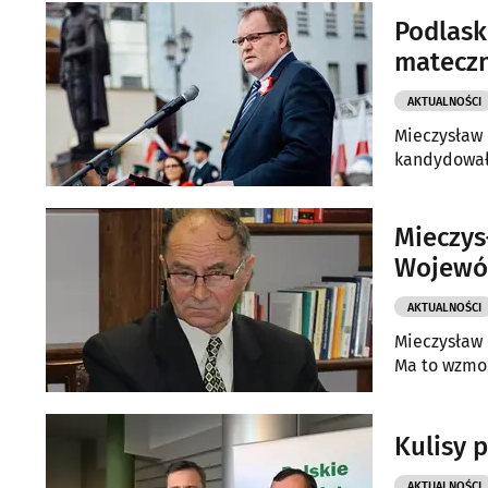
Podlask
matecz
AKTUALNOŚCI
Mieczysław 
kandydował 
Mieczys
Wojewó
AKTUALNOŚCI
Mieczysław 
Ma to wzmoc
Kulisy 
AKTUALNOŚCI