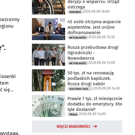
decyzji o wsparciu. Urząd
ostrzega
2026.08.06 16:00
ZDROWIE
 bezcenny
45 osób otrzyma wsparcie
regionu
asystentów. Jest unijne
dofinansowanie
2026.08.06 15:30
AKTUALNOŚCI
".
Rusza przebudowa drogi
Ogrodniczki -
Nowodworce
2026.08.06 15:00
AKTUALNOŚCI
50 tys. zł na renowację
piosenki
podlaskich kapliczek.
estem
Rusza drugi nabór
2026.08.06 14:30
ć się
KULTURA I ROZRYWKA
nii
Prawie 7 tys. zł miesięcznie
dodatku do emerytury. Kto
tyle dostanie?
2026.08.06 14:00
PRACA
WIĘCEJ WIADOMOŚCI
 wystawa.