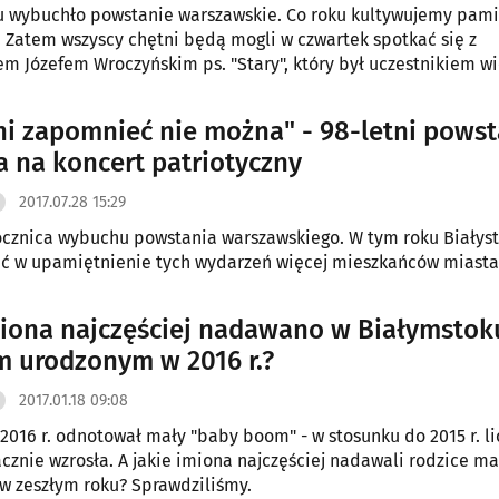
u wybuchło powstanie warszawskie. Co roku kultywujemy pam
 Zatem wszyscy chętni będą mogli w czwartek spotkać się z
m Józefem Wroczyńskim ps. "Stary", który był uczestnikiem wi
ni zapomnieć nie można" - 98-letni powst
a na koncert patriotyczny
2017.07.28 15:29
rocznica wybuchu powstania warszawskiego. W tym roku Białys
ć w upamiętnienie tych wydarzeń więcej mieszkańców miasta
miona najczęściej nadawano w Białymstok
m urodzonym w 2016 r.?
2017.01.18 09:08
 2016 r. odnotował mały "baby boom" - w stosunku do 2015 r. l
cznie wzrosła. A jakie imiona najczęściej nadawali rodzice 
 zeszłym roku? Sprawdziliśmy.