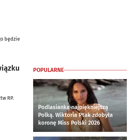
m
go będzie
wiązku
POPULARNE
tw RP.
Podlasianka najpiękniejszą
Polką. Wiktoria Ptak zdobyła
koronę Miss Polski 2026