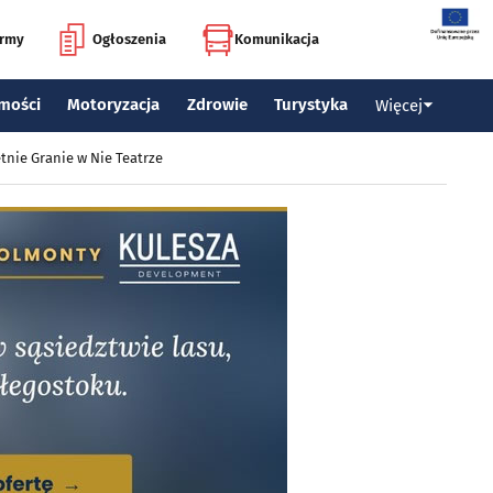
irmy
Ogłoszenia
Komunikacja
mości
Motoryzacja
Zdrowie
Turystyka
Więcej
tnie Granie w Nie Teatrze