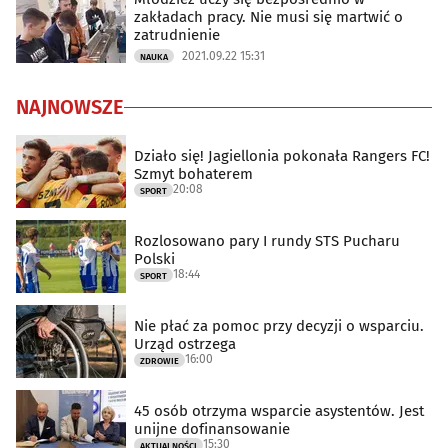
zakładach pracy. Nie musi się martwić o
zatrudnienie
2021.09.22 15:31
NAUKA
NAJNOWSZE
Działo się! Jagiellonia pokonała Rangers FC!
Szmyt bohaterem
20:08
SPORT
Rozlosowano pary I rundy STS Pucharu
Polski
18:44
SPORT
Nie płać za pomoc przy decyzji o wsparciu.
Urząd ostrzega
16:00
ZDROWIE
45 osób otrzyma wsparcie asystentów. Jest
unijne dofinansowanie
15:30
AKTUALNOŚCI