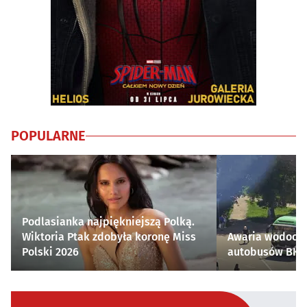
POPULARNE
Podlasianka najpiękniejszą Polką.
Wiktoria Ptak zdobyła koronę Miss
Awaria wodocią
Polski 2026
autobusów BKM 