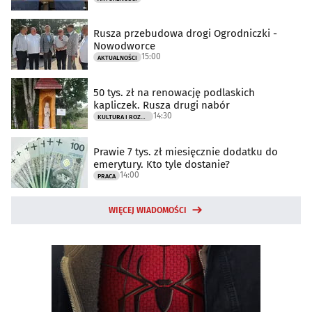
Rusza przebudowa drogi Ogrodniczki -
Nowodworce
15:00
AKTUALNOŚCI
50 tys. zł na renowację podlaskich
kapliczek. Rusza drugi nabór
14:30
KULTURA I ROZRYWKA
Prawie 7 tys. zł miesięcznie dodatku do
emerytury. Kto tyle dostanie?
14:00
PRACA
WIĘCEJ WIADOMOŚCI