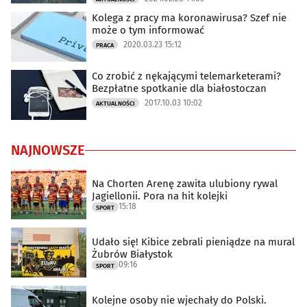
Kolega z pracy ma koronawirusa? Szef nie
może o tym informować
2020.03.23 15:12
PRACA
Co zrobić z nękającymi telemarketerami?
Bezpłatne spotkanie dla białostoczan
2017.10.03 10:02
AKTUALNOŚCI
NAJNOWSZE
Na Chorten Arenę zawita ulubiony rywal
Jagiellonii. Pora na hit kolejki
15:18
SPORT
Udało się! Kibice zebrali pieniądze na mural
Żubrów Białystok
09:16
SPORT
Kolejne osoby nie wjechały do Polski.