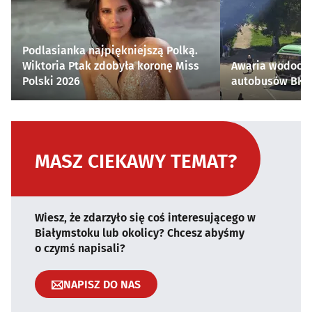
Podlasianka najpiękniejszą Polką.
Wiktoria Ptak zdobyła koronę Miss
Awaria wodocią
Polski 2026
autobusów BKM 
MASZ CIEKAWY TEMAT?
Wiesz, że zdarzyło się coś interesującego w
Białymstoku lub okolicy? Chcesz abyśmy
o czymś napisali?
NAPISZ DO NAS