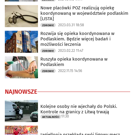
Nowe placówki POZ realizują opiekę
koordynowaną w województwie podlaskim
[LISTA]
2023.03.31 18:58
ZDROWIE
Rozwija się opieka koordynowana w
Podlaskiem. Będzie więcej badań i
możliwości leczenia
2023.02.22 11:47
ZDROWIE
Ruszyła opieka koordynowana w
Podlaskiem
2022.11.15 14:56
ZDROWIE
NAJNOWSZE
Kolejne osoby nie wjechały do Polski.
Kontrole na granicy z Litwą trwają
17:30
AKTUALNOŚCI
Jagiellonia przekłada swój ligowy mecz