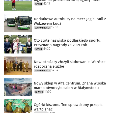
15:15
SPORT
Dodatkowe autobusy na mecz Jagiellonii z
Widzewem Łódź
15:00
AKTUALNOŚCI
Oto złote nazwiska podlaskiego sportu.
Przyznano nagrody za 2025 rok
14:30
SPORT
Nowi strażacy złożyli ślubowanie. Wkrótce
rozpoczną służbę
14:04
AKTUALNOŚCI
Nowy sklep w Alfa Centrum. Znana włoska
marka otworzyła salon w Białymstoku
14:00
BIZNES
Ogórki kiszone. Ten sprawdzony przepis
warto znać
13:40