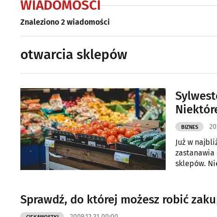
WIADOMOŚCI
Znaleziono 2 wiadomości
otwarcia sklepów
Sylwest
Niektór
20
BIZNES
Już w najbl
zastanawia się, czy w
sklepów. Ni
poprzedzają
Sprawdź, do której możesz robić zak
2009.12.31 00:00