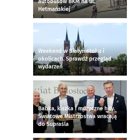
autobusów BKM na ul.
Hetmańskiej
Weekend w Białymstoku i
okolicach. Sprawdź przegląd
wydarzeń
Babka, kiszka i muzyczne hity.
Światowe Mistrzostwa wracają
do Supraśla