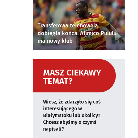
Transferowa telenowela
dobiegła końca. Afimico Pululu
ma nowy klub
MASZ CIEKAWY
TEMAT?
Wiesz, że zdarzyło się coś
interesującego w
Białymstoku lub okolicy?
Chcesz abyśmy o czymś
napisali?