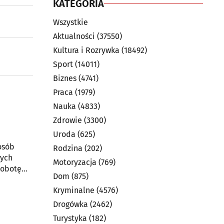
KATEGORIA
Wszystkie
Aktualności
(37550)
Kultura i Rozrywka
(18492)
Sport
(14011)
Biznes
(4741)
Praca
(1979)
Nauka
(4833)
Zdrowie
(3300)
Uroda
(625)
osób
Rodzina
(202)
Motoryzacja
(769)
sobotę
Dom
(875)
Kryminalne
(4576)
Drogówka
(2462)
Turystyka
(182)