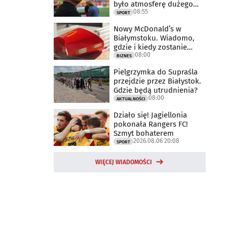
było atmosferę dużego
08:55
meczu
SPORT
Nowy McDonald’s w
Białymstoku. Wiadomo,
gdzie i kiedy zostanie
08:00
otwarty
BIZNES
Pielgrzymka do Supraśla
przejdzie przez Białystok.
Gdzie będą utrudnienia?
08:00
AKTUALNOŚCI
Działo się! Jagiellonia
pokonała Rangers FC!
Szmyt bohaterem
2026.08.06 20:08
SPORT
WIĘCEJ WIADOMOŚCI