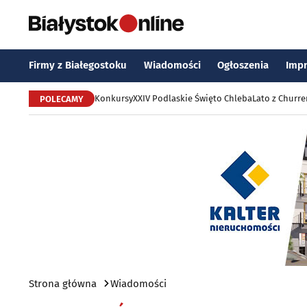
Firmy z Białegostoku
Wiadomości
Ogłoszenia
Imp
Konkursy
XXIV Podlaskie Święto Chleba
Lato z Churr
POLECAMY
Strona główna
Wiadomości