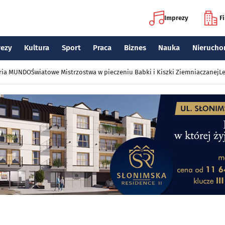
Imprezy
F
rezy
Kultura
Sport
Praca
Biznes
Nauka
Nierucho
eria MUNDO
Światowe Mistrzostwa w pieczeniu Babki i Kiszki Ziemniaczanej
Le