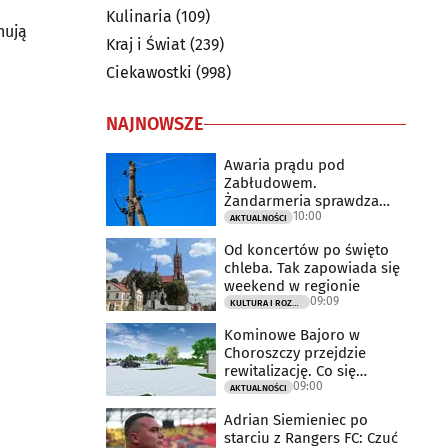
Kulinaria
(109)
nują
Kraj i Świat
(239)
Ciekawostki
(998)
NAJNOWSZE
Awaria prądu pod
Zabłudowem.
Żandarmeria sprawdza
10:00
udział śmigłowca
AKTUALNOŚCI
Od koncertów po święto
chleba. Tak zapowiada się
weekend w regionie
09:09
KULTURA I ROZRYWKA
Kominowe Bajoro w
Choroszczy przejdzie
rewitalizację. Co się
09:00
zmieni?
AKTUALNOŚCI
Adrian Siemieniec po
starciu z Rangers FC: Czuć