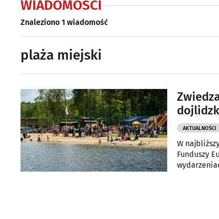
WIADOMOŚCI
Znaleziono 1 wiadomość
plaża miejski
Zwiedza
dojlidzk
AKTUALNOŚCI
W najbliższ
Funduszy Eu
wydarzeniac