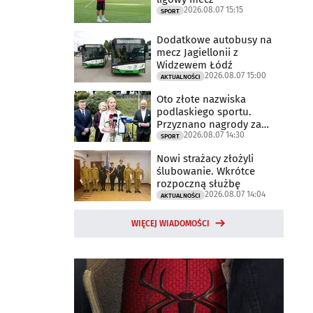
2026.08.07 15:15
SPORT
Dodatkowe autobusy na
mecz Jagiellonii z
Widzewem Łódź
2026.08.07 15:00
AKTUALNOŚCI
Oto złote nazwiska
podlaskiego sportu.
Przyznano nagrody za
2026.08.07 14:30
2025 rok
SPORT
Nowi strażacy złożyli
ślubowanie. Wkrótce
rozpoczną służbę
2026.08.07 14:04
AKTUALNOŚCI
WIĘCEJ WIADOMOŚCI