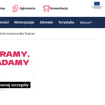
irmy
Ogłoszenia
Komunikacja
mości
Motoryzacja
Zdrowie
Turystyka
Więcej
tnie Granie w Nie Teatrze