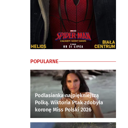
POPULARNE
Podlasianka najpiękniejszą
Polką. Wiktoria Ptak zdobyła
koronę Miss Polski 2026