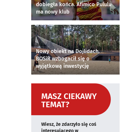
dobiegła końca. Afimico Pululu
ma nowy klub
Nowy obiekt na Dojlidach.
BOSiR wzbogacił się o
wyjątkową inwestycję
MASZ CIEKAWY
TEMAT?
Wiesz, że zdarzyło się coś
interesującego w