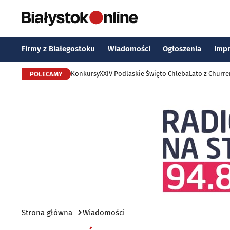
Firmy z Białegostoku
Wiadomości
Ogłoszenia
Imp
Konkursy
XXIV Podlaskie Święto Chleba
Lato z Churr
POLECAMY
Strona główna
Wiadomości