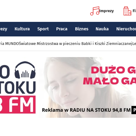
Imprezy
F
rezy
Kultura
Sport
Praca
Biznes
Nauka
Nierucho
eria MUNDO
Światowe Mistrzostwa w pieczeniu Babki i Kiszki Ziemniaczanej
Le