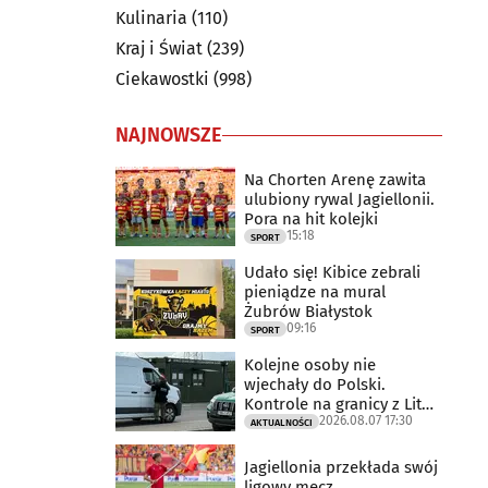
Kulinaria
(110)
Kraj i Świat
(239)
Ciekawostki
(998)
NAJNOWSZE
Na Chorten Arenę zawita
ulubiony rywal Jagiellonii.
Pora na hit kolejki
15:18
SPORT
Udało się! Kibice zebrali
pieniądze na mural
Żubrów Białystok
09:16
SPORT
Kolejne osoby nie
wjechały do Polski.
Kontrole na granicy z Litwą
2026.08.07 17:30
trwają
AKTUALNOŚCI
Jagiellonia przekłada swój
ligowy mecz