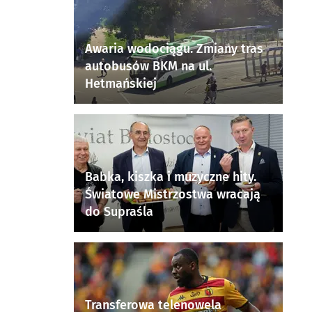
Awaria wodociągu. Zmiany tras
autobusów BKM na ul.
Hetmańskiej
Babka, kiszka i muzyczne hity.
Światowe Mistrzostwa wracają
do Supraśla
Transferowa telenowela