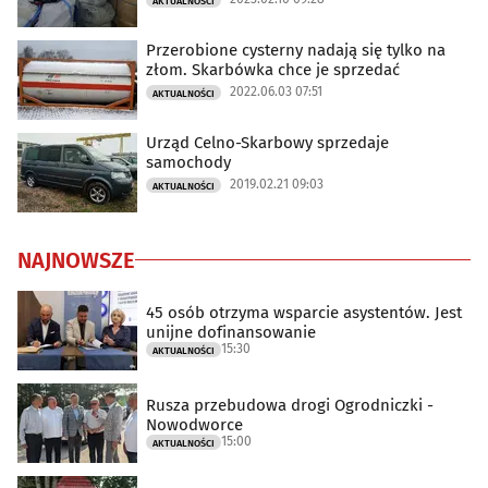
AKTUALNOŚCI
Przerobione cysterny nadają się tylko na
złom. Skarbówka chce je sprzedać
2022.06.03 07:51
AKTUALNOŚCI
Urząd Celno-Skarbowy sprzedaje
samochody
2019.02.21 09:03
AKTUALNOŚCI
NAJNOWSZE
45 osób otrzyma wsparcie asystentów. Jest
unijne dofinansowanie
15:30
AKTUALNOŚCI
Rusza przebudowa drogi Ogrodniczki -
Nowodworce
15:00
AKTUALNOŚCI