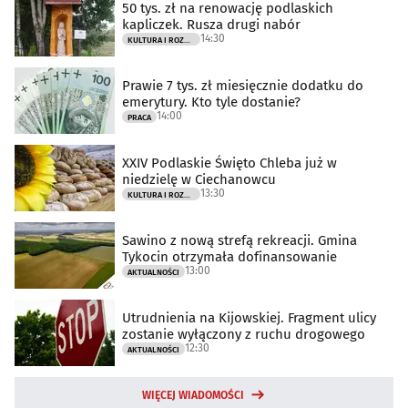
50 tys. zł na renowację podlaskich
kapliczek. Rusza drugi nabór
14:30
KULTURA I ROZRYWKA
Prawie 7 tys. zł miesięcznie dodatku do
emerytury. Kto tyle dostanie?
14:00
PRACA
XXIV Podlaskie Święto Chleba już w
niedzielę w Ciechanowcu
13:30
KULTURA I ROZRYWKA
Sawino z nową strefą rekreacji. Gmina
Tykocin otrzymała dofinansowanie
13:00
AKTUALNOŚCI
Utrudnienia na Kijowskiej. Fragment ulicy
zostanie wyłączony z ruchu drogowego
12:30
AKTUALNOŚCI
WIĘCEJ WIADOMOŚCI