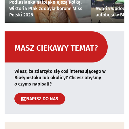
Podlasianka najpiękniejszą Polką.
Wiktoria Ptak zdobyła koronę Miss
Awaria wodocią
Polski 2026
autobusów BKM 
MASZ CIEKAWY TEMAT?
Wiesz, że zdarzyło się coś interesującego w
Białymstoku lub okolicy? Chcesz abyśmy
o czymś napisali?
NAPISZ DO NAS