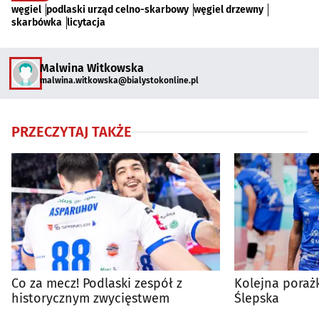
węgiel
podlaski urząd celno-skarbowy
węgiel drzewny
skarbówka
licytacja
Malwina Witkowska
malwina.witkowska@bialystokonline.pl
PRZECZYTAJ TAKŻE
Co za mecz! Podlaski zespół z
Kolejna poraż
historycznym zwycięstwem
Ślepska