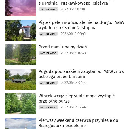
się Pełnia Truskawkowego Księżyca
2022.06.14 07:10
AKTUALNOŚCI
Piątek pełen słońca, ale nie na długo. IMGW
wydało ostrzeżenie 2. stopnia
2022.06.10 06:45
AKTUALNOŚCI
Przed nami upalny dzień
2022.06.09 07:43
AKTUALNOŚCI
Pogoda pod znakiem zapytania. IMGW znów
ostrzega przed burzami
2022.06.08 07:56
AKTUALNOŚCI
Wtorek wciąż ciepły, ale mogą wystąpić
przelotne burze
2022.06.07 07:44
AKTUALNOŚCI
Pierwszy weekend czerwca przyniesie do
Białegostoku ocieplenie