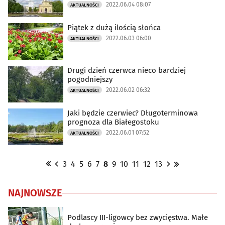
2022.06.04 08:07
AKTUALNOŚCI
Piątek z dużą ilością słońca
2022.06.03 06:00
AKTUALNOŚCI
Drugi dzień czerwca nieco bardziej
pogodniejszy
2022.06.02 06:32
AKTUALNOŚCI
Jaki będzie czerwiec? Długoterminowa
prognoza dla Białegostoku
2022.06.01 07:52
AKTUALNOŚCI
3
4
5
6
7
8
9
10
11
12
13
NAJNOWSZE
Podlascy III-ligowcy bez zwycięstwa. Małe