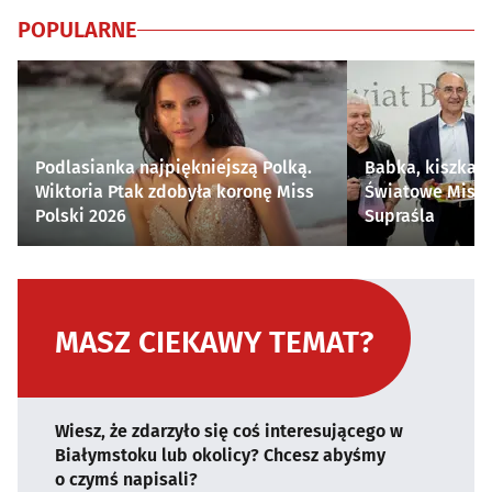
POPULARNE
Podlasianka najpiękniejszą Polką.
Babka, kiszka i
Wiktoria Ptak zdobyła koronę Miss
Światowe Mistr
Polski 2026
Supraśla
MASZ CIEKAWY TEMAT?
Wiesz, że zdarzyło się coś interesującego w
Białymstoku lub okolicy? Chcesz abyśmy
o czymś napisali?