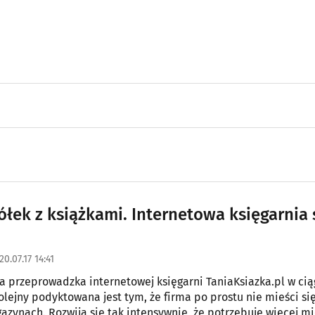
ółek z książkami. Internetowa księgarnia 
20.07.17 14:41
cia przeprowadzka internetowej księgarni TaniaKsiazka.pl w cią
kolejny podyktowana jest tym, że firma po prostu nie mieści si
azynach. Rozwija się tak intensywnie, że potrzebuje więcej mi