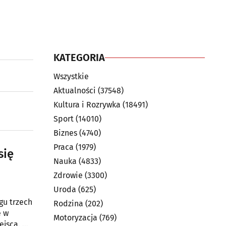
KATEGORIA
Wszystkie
Aktualności
(37548)
Kultura i Rozrywka
(18491)
Sport
(14010)
Biznes
(4740)
Praca
(1979)
się
Nauka
(4833)
Zdrowie
(3300)
Uroda
(625)
gu trzech
Rodzina
(202)
ę w
Motoryzacja
(769)
ejsca. Od