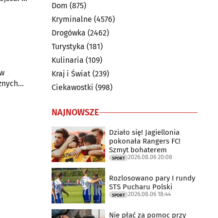
Dom
(875)
ku.
Kryminalne
(4576)
Drogówka
(2462)
Turystyka
(181)
Kulinaria
(109)
 w
Kraj i Świat
(239)
znych
Ciekawostki
(998)
ę
ię
NAJNOWSZE
Działo się! Jagiellonia
pokonała Rangers FC!
Szmyt bohaterem
2026.08.06 20:08
SPORT
Rozlosowano pary I rundy
STS Pucharu Polski
2026.08.06 18:44
SPORT
Nie płać za pomoc przy