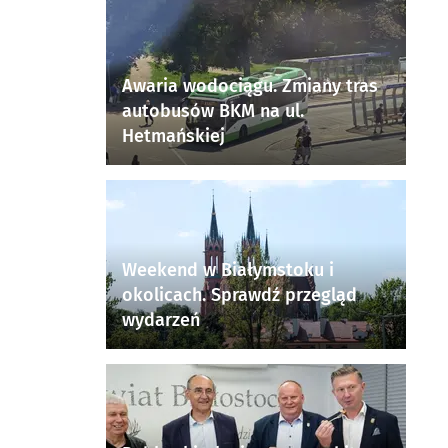
Awaria wodociągu. Zmiany tras
autobusów BKM na ul.
Hetmańskiej
Weekend w Białymstoku i
okolicach. Sprawdź przegląd
wydarzeń