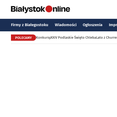
Firmy z Białegostoku
Wiadomości
Ogłoszenia
Imp
Konkursy
XXIV Podlaskie Święto Chleba
Lato z Churr
POLECAMY