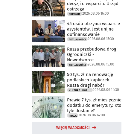
decyzji o wsparciu. Urząd
ostrzega
2026.08.06 16:00
ZDROWIE
45 osób otrzyma wsparcie
asystentów. Jest unijne
dofinansowanie
2026.08.06 15:30
AKTUALNOŚCI
Rusza przebudowa drogi
Ogrodniczki -
Nowodworce
2026.08.06 15:00
AKTUALNOŚCI
50 tys. zł na renowację
podlaskich kapliczek.
Rusza drugi nabór
2026.08.06 14:30
KULTURA I ROZRYWKA
Prawie 7 tys. zł miesięcznie
dodatku do emerytury. Kto
tyle dostanie?
2026.08.06 14:00
PRACA
WIĘCEJ WIADOMOŚCI