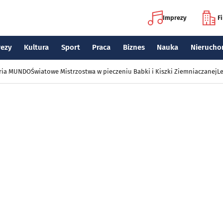
Imprezy
F
rezy
Kultura
Sport
Praca
Biznes
Nauka
Nierucho
eria MUNDO
Światowe Mistrzostwa w pieczeniu Babki i Kiszki Ziemniaczanej
Le