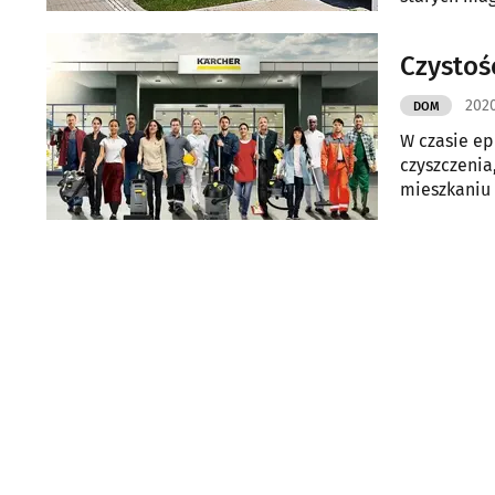
połowy lipc
Czystoś
2020
DOM
W czasie ep
czyszczenia,
mieszkaniu 
sposobów na
urządzeń i 
przenosił.