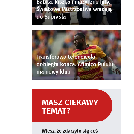
Babka, kiszka i muzyczne hity.
Światowe Mistrzostwa wracają
do Supraśla
Transferowa telenowela
dobiegła końca. Afimico Pululu
ma nowy klub
MASZ CIEKAWY
TEMAT?
Wiesz, że zdarzyło się coś