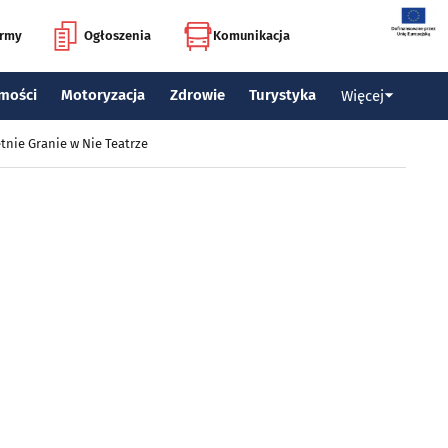
irmy
Ogłoszenia
Komunikacja
mości
Motoryzacja
Zdrowie
Turystyka
Więcej
tnie Granie w Nie Teatrze