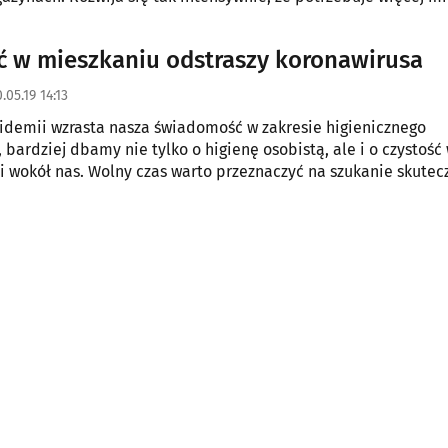
a jej siedzibą staje się Panattoni Park na obrzeżach Białegosto
ć w mieszkaniu odstraszy koronawirusa
.05.19 14:13
idemii wzrasta nasza świadomość w zakresie higienicznego
 bardziej dbamy nie tylko o higienę osobistą, ale i o czystość
i wokół nas. Wolny czas warto przeznaczyć na szukanie skutec
 utrzymanie porządku. Warto zwrócić uwagę na bogatą ofert
środków czyszczących , dzięki którym koronawirus nie będzie s