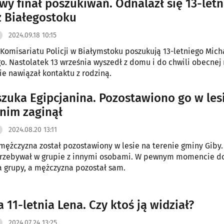
iwy finał poszukiwań. Odnalazł się 13-letn
z Białegostoku
2024.09.18 10:15
z Komisariatu Policji w Białymstoku poszukują 13-letniego Mich
o. Nastolatek 13 września wyszedł z domu i do chwili obecnej 
nie nawiązał kontaktu z rodziną.
 szuka Egipcjanina. Pozostawiono go w les
 nim zaginął
2024.08.20 13:11
 mężczyzna został pozostawiony w lesie na terenie gminy Giby.
przebywał w grupie z innymi osobami. W pewnym momencie do
a grupy, a mężczyzna pozostał sam.
 11-letnia Lena. Czy ktoś ją widział?
2024.07.24 13:25