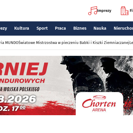
Imprezy
F
rezy
Kultura
Sport
Praca
Biznes
Nauka
Nierucho
eria MUNDO
Światowe Mistrzostwa w pieczeniu Babki i Kiszki Ziemniaczanej
Le