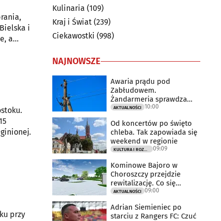
Kulinaria
(109)
rania,
Kraj i Świat
(239)
Bielska i
Ciekawostki
(998)
e, a
NAJNOWSZE
Awaria prądu pod
Zabłudowem.
Żandarmeria sprawdza
10:00
udział śmigłowca
AKTUALNOŚCI
ostoku.
15
Od koncertów po święto
ginionej.
chleba. Tak zapowiada się
weekend w regionie
09:09
KULTURA I ROZRYWKA
Kominowe Bajoro w
Choroszczy przejdzie
rewitalizację. Co się
09:00
zmieni?
AKTUALNOŚCI
Adrian Siemieniec po
ku przy
starciu z Rangers FC: Czuć