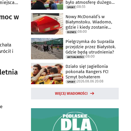
było atmosferę dużego
 miejsca
08:55
meczu
SPORT
omoc w
Nowy McDonald’s w
Białymstoku. Wiadomo,
gdzie i kiedy zostanie
08:00
otwarty
BIZNES
Pielgrzymka do Supraśla
ichała
przejdzie przez Białystok.
rócił i
Gdzie będą utrudnienia?
08:00
AKTUALNOŚCI
Działo się! Jagiellonia
letnia
pokonała Rangers FC!
Szmyt bohaterem
2026.08.06 20:08
SPORT
WIĘCEJ WIADOMOŚCI
ie