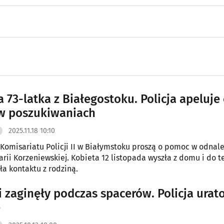
 73-latka z Białegostoku. Policja apeluje
w poszukiwaniach
2025.11.18 10:10
z Komisariatu Policji II w Białymstoku proszą o pomoc w odnal
arii Korzeniewskiej. Kobieta 12 listopada wyszła z domu i do t
ła kontaktu z rodziną.
i zaginęły podczas spacerów. Policja urat
e