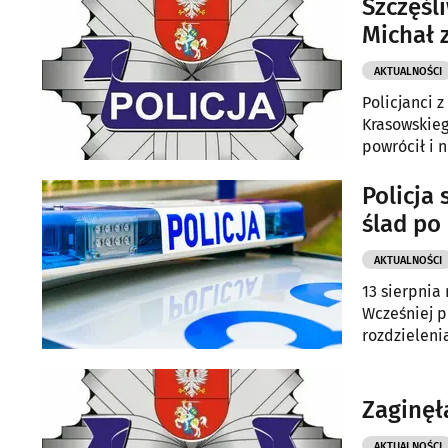
Szczęśl
Michał 
AKTUALNOŚCI
Policjanci 
Krasowskieg
powrócił i 
Policja
ślad po
AKTUALNOŚCI
13 sierpnia
Wcześniej 
rozdzieleni
Zaginęła
AKTUALNOŚCI