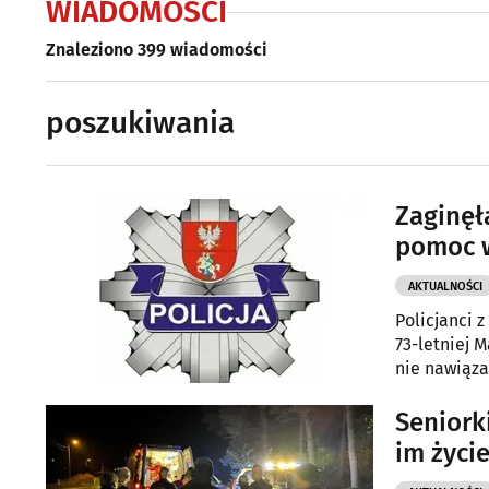
WIADOMOŚCI
Znaleziono 399 wiadomości
poszukiwania
Zaginęła
pomoc 
AKTUALNOŚCI
Policjanci 
73-letniej M
nie nawiąza
Seniork
im życi