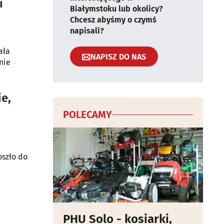
i
Białymstoku lub okolicy?
Chcesz abyśmy o czymś
napisali?
ała
NAPISZ DO NAS
nie
ie,
POLECAMY
szło do
PHU Solo - kosiarki,