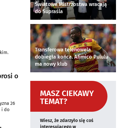
Światowe Mistrzostwa wracają
do Supraśla
Transferowa telenowela
kim.
dobiegła końca. Afimico Pululu
ma nowy klub
rosi o
MASZ CIEKAWY
TEMAT?
zyzna 26
 i do
Wiesz, że zdarzyło się coś
interesującego w