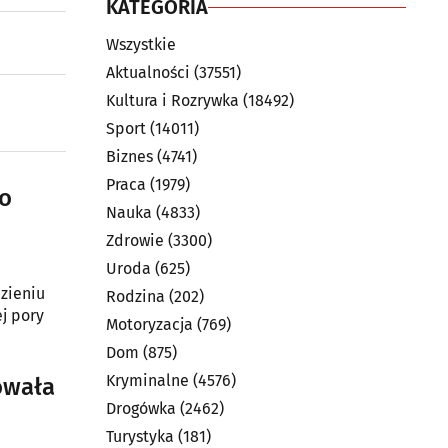
KATEGORIA
Wszystkie
Aktualności
(37551)
Kultura i Rozrywka
(18492)
Sport
(14011)
Biznes
(4741)
Praca
(1979)
 o
Nauka
(4833)
Zdrowie
(3300)
Uroda
(625)
ezieniu
Rodzina
(202)
ej pory
Motoryzacja
(769)
Dom
(875)
Kryminalne
(4576)
owała
Drogówka
(2462)
Turystyka
(181)