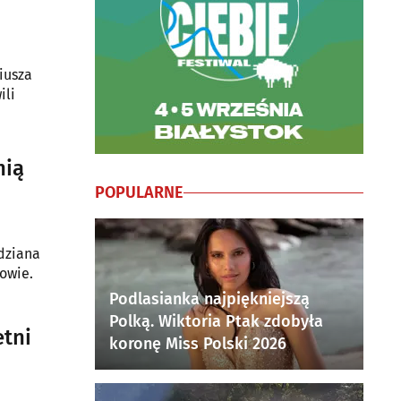
iusza
ili
nią
POPULARNE
idziana
kowie.
Podlasianka najpiękniejszą
Polką. Wiktoria Ptak zdobyła
etni
koronę Miss Polski 2026