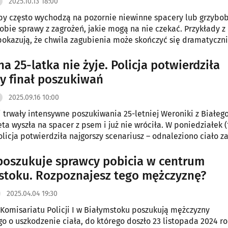
2025.10.13 18:00
by często wychodzą na pozornie niewinne spacery lub grzybob
sobie sprawy z zagrożeń, jakie mogą na nie czekać. Przykłady z 
kazują, że chwila zagubienia może skończyć się dramatyczni
rwencja policji bywa kluczowa.
a 25-latka nie żyje. Policja potwierdziła
ny finał poszukiwań
2025.09.16 10:00
i trwały intensywne poszukiwania 25-letniej Weroniki z Białeg
ta wyszła na spacer z psem i już nie wróciła. W poniedziałek (
olicja potwierdziła najgorszy scenariusz – odnaleziono ciało za
 poszukuje sprawcy pobicia w centrum
stoku. Rozpoznajesz tego mężczyznę?
2025.04.04 19:30
z Komisariatu Policji I w Białymstoku poszukują mężczyzny
o o uszkodzenie ciała, do którego doszło 23 listopada 2024 ro