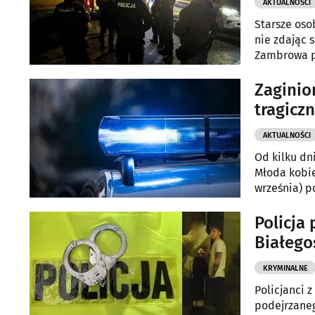
AKTUALNOŚCI
Starsze oso
nie zdając 
Zambrowa po
szybka inte
Zaginion
tragicz
AKTUALNOŚCI
Od kilku dn
Młoda kobie
września) p
Policja
Białego
KRYMINALNE
Policjanci 
podejrzaneg