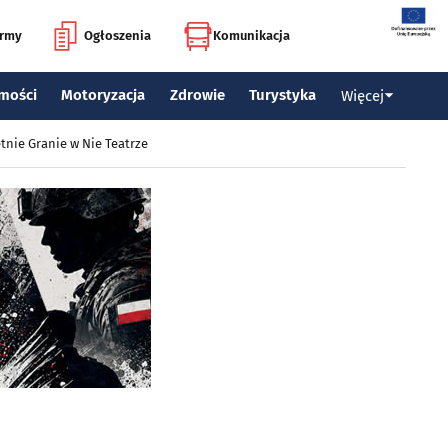
irmy
Ogłoszenia
Komunikacja
mości
Motoryzacja
Zdrowie
Turystyka
Więcej
tnie Granie w Nie Teatrze