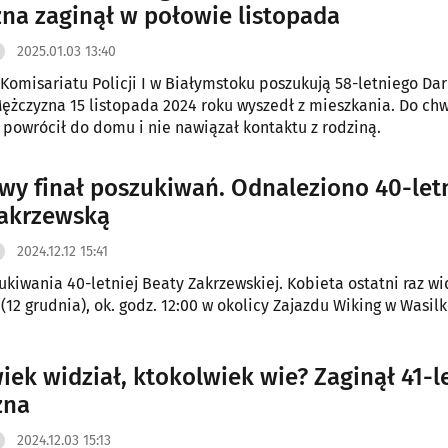
na zaginął w połowie listopada
2025.01.03 13:40
z Komisariatu Policji I w Białymstoku poszukują 58-letniego Dar
Mężczyzna 15 listopada 2024 roku wyszedł z mieszkania. Do chw
 powrócił do domu i nie nawiązał kontaktu z rodziną.
iwy finał poszukiwań. Odnaleziono 40-let
akrzewską
2024.12.12 15:41
ukiwania 40-letniej Beaty Zakrzewskiej. Kobieta ostatni raz w
 (12 grudnia), ok. godz. 12:00 w okolicy Zajazdu Wiking w Wasil
iek widział, ktokolwiek wie? Zaginął 41-l
zna
2024.12.03 15:13