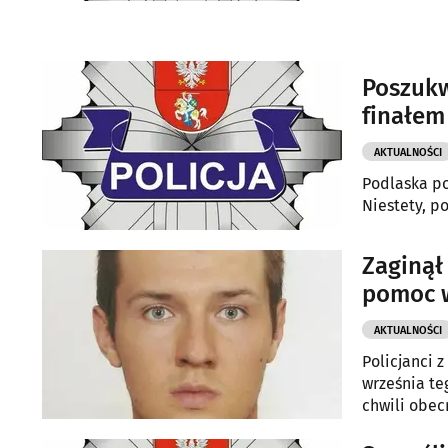
Poszukw
finałem
AKTUALNOŚCI
Podlaska po
Niestety, p
Zaginął
pomoc w
AKTUALNOŚCI
Policjanci 
września te
chwili obec