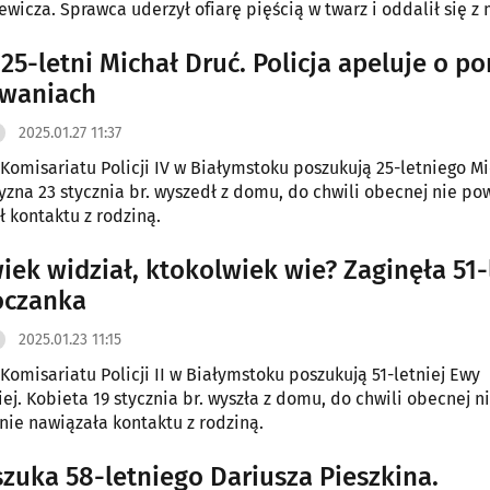
ewicza. Sprawca uderzył ofiarę pięścią w twarz i oddalił się z
 25-letni Michał Druć. Policja apeluje o p
iwaniach
2025.01.27 11:37
z Komisariatu Policji IV w Białymstoku poszukują 25-letniego M
yzna 23 stycznia br. wyszedł z domu, do chwili obecnej nie pow
ł kontaktu z rodziną.
iek widział, ktokolwiek wie? Zaginęła 51-
oczanka
2025.01.23 11:15
 Komisariatu Policji II w Białymstoku poszukują 51-letniej Ewy
ej. Kobieta 19 stycznia br. wyszła z domu, do chwili obecnej n
 nie nawiązała kontaktu z rodziną.
 szuka 58-letniego Dariusza Pieszkina.