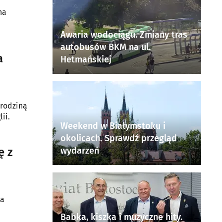
na
Awaria wodociągu. Zmiany tras
autobusów BKM na ul.
a
Hetmańskiej
ii.
Weekend w Białymstoku i
okolicach. Sprawdź przegląd
ę z
wydarzeń
za
Babka, kiszka i muzyczne hity.