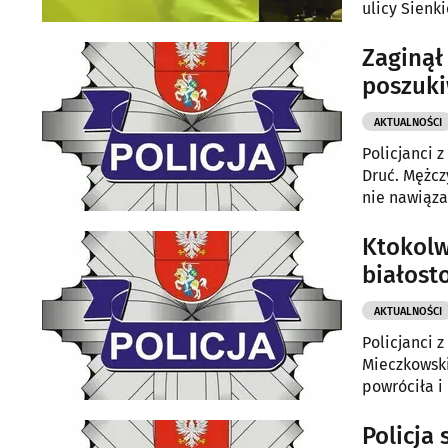
ulicy Sienki
zdarzenia.
Zaginął
poszuk
AKTUALNOŚCI
Policjanci 
Druć. Mężcz
nie nawiąza
Ktokolw
białost
AKTUALNOŚCI
Policjanci z
Mieczkowski
powróciła i
Policja