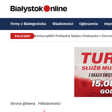
Firmy z Białegostoku
Wiadomości
Ogłoszenia
Imp
Konkursy
XXIV Podlaskie Święto Chleba
Lato z Churr
POLECAMY
Strona główna
Wiadomości