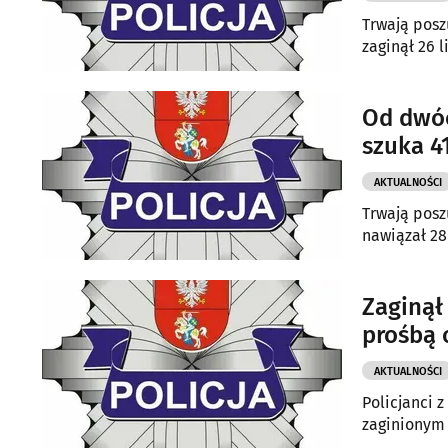
Trwają posz
zaginął 26 
Od dwóc
szuka 4
AKTUALNOŚCI
Trwają poszukiw
nawiązał 28
Zaginął 
prośbą
AKTUALNOŚCI
Policjanci 
zaginionym 