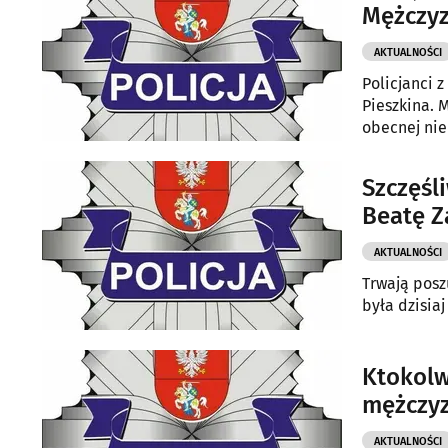
Mężczyz
AKTUALNOŚCI
Policjanci 
Pieszkina. 
obecnej nie
Szczęśl
Beatę Z
AKTUALNOŚCI
Trwają posz
była dzisiaj
Ktokolw
mężczy
AKTUALNOŚCI