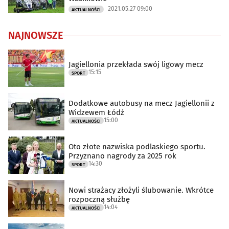
2021.05.27 09:00
AKTUALNOŚCI
NAJNOWSZE
Jagiellonia przekłada swój ligowy mecz
15:15
SPORT
Dodatkowe autobusy na mecz Jagiellonii z
Widzewem Łódź
15:00
AKTUALNOŚCI
Oto złote nazwiska podlaskiego sportu.
Przyznano nagrody za 2025 rok
14:30
SPORT
Nowi strażacy złożyli ślubowanie. Wkrótce
rozpoczną służbę
14:04
AKTUALNOŚCI