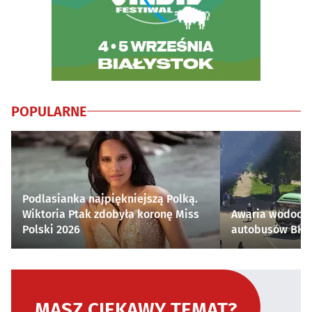
POPULARNE
Podlasianka najpiękniejszą Polką.
Wiktoria Ptak zdobyła koronę Miss
Awaria wodocią
Polski 2026
autobusów BKM 
MASZ CIEKAWY TEMAT?