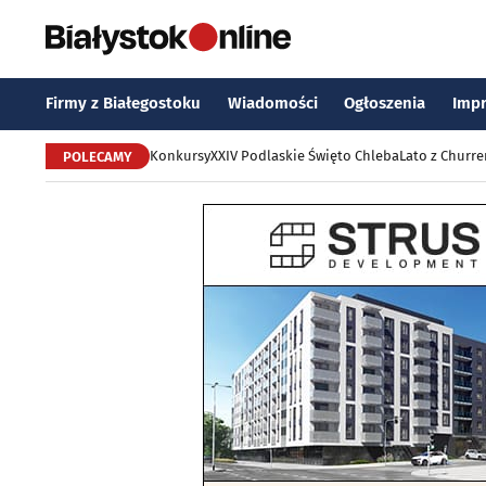
Firmy z Białegostoku
Wiadomości
Ogłoszenia
Imp
Konkursy
XXIV Podlaskie Święto Chleba
Lato z Churr
POLECAMY