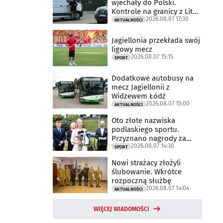
wjechały do Polski.
Kontrole na granicy z Litwą
2026.08.07 17:30
trwają
AKTUALNOŚCI
Jagiellonia przekłada swój
ligowy mecz
2026.08.07 15:15
SPORT
Dodatkowe autobusy na
mecz Jagiellonii z
Widzewem Łódź
2026.08.07 15:00
AKTUALNOŚCI
Oto złote nazwiska
podlaskiego sportu.
Przyznano nagrody za
2026.08.07 14:30
2025 rok
SPORT
Nowi strażacy złożyli
ślubowanie. Wkrótce
rozpoczną służbę
2026.08.07 14:04
AKTUALNOŚCI
WIĘCEJ WIADOMOŚCI