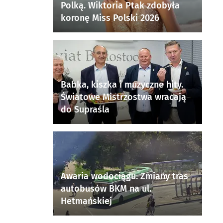
Polką. Wiktoria Ptak zdobyła
koronę Miss Polski 2026
Babka, kiszka i muzyczne hity.
Światowe Mistrzostwa wracają
do Supraśla
Awaria wodociągu. Zmiany tras
autobusów BKM na ul.
Hetmańskiej