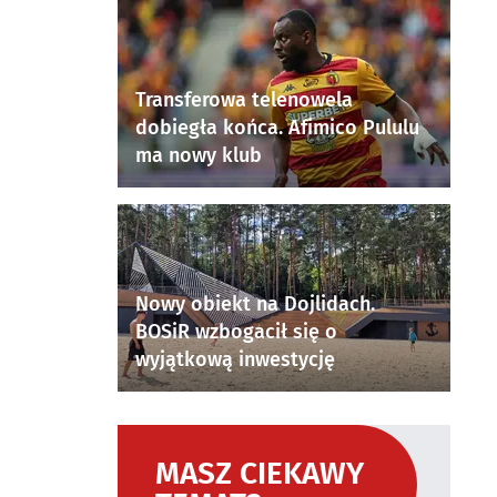
Transferowa telenowela
dobiegła końca. Afimico Pululu
ma nowy klub
Nowy obiekt na Dojlidach.
BOSiR wzbogacił się o
wyjątkową inwestycję
MASZ CIEKAWY