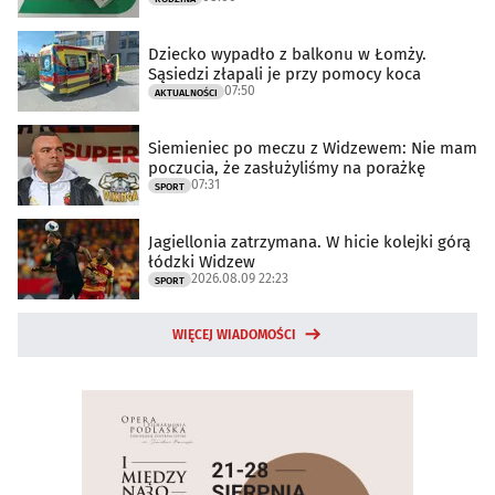
Dziecko wypadło z balkonu w Łomży.
Sąsiedzi złapali je przy pomocy koca
07:50
AKTUALNOŚCI
Siemieniec po meczu z Widzewem: Nie mam
poczucia, że zasłużyliśmy na porażkę
07:31
SPORT
Jagiellonia zatrzymana. W hicie kolejki górą
łódzki Widzew
2026.08.09 22:23
SPORT
WIĘCEJ WIADOMOŚCI