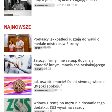
Inny wymiar - sąsiedzi. Zagrają Pustki
2011.10.01 00:00
KULTURA I ROZRYWKA
NAJNOWSZE
Podlascy lekkoatleci ruszają do walki o
medale mistrzostw Europy
09:00
SPORT
Założyli firmę i nie żałują. Gdy mają
doradzić innym, mówią coś zaskakującego
08:36
BIZNES
Jak oswoić emocje? Dzieci stworzą własne
„Kłębki spokoju”
08:10
KULTURA I ROZRYWKA
Wdowa z rentą po mężu nie dostanie tego
dodatku. ZUS wyjaśnia zasady
08:00
RODZINA