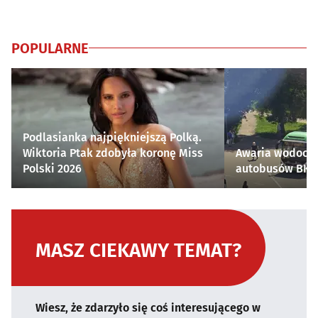
POPULARNE
Podlasianka najpiękniejszą Polką.
Wiktoria Ptak zdobyła koronę Miss
Awaria wodocią
Polski 2026
autobusów BKM 
MASZ CIEKAWY TEMAT?
Wiesz, że zdarzyło się coś interesującego w