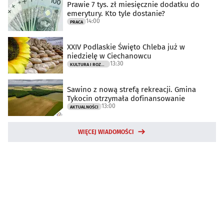
Prawie 7 tys. zł miesięcznie dodatku do
emerytury. Kto tyle dostanie?
14:00
PRACA
XXIV Podlaskie Święto Chleba już w
niedzielę w Ciechanowcu
13:30
KULTURA I ROZRYWKA
Sawino z nową strefą rekreacji. Gmina
Tykocin otrzymała dofinansowanie
13:00
AKTUALNOŚCI
WIĘCEJ WIADOMOŚCI