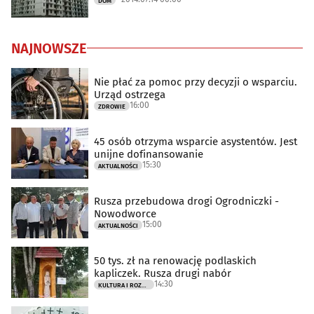
DOM
NAJNOWSZE
Nie płać za pomoc przy decyzji o wsparciu.
Urząd ostrzega
16:00
ZDROWIE
45 osób otrzyma wsparcie asystentów. Jest
unijne dofinansowanie
15:30
AKTUALNOŚCI
Rusza przebudowa drogi Ogrodniczki -
Nowodworce
15:00
AKTUALNOŚCI
50 tys. zł na renowację podlaskich
kapliczek. Rusza drugi nabór
14:30
KULTURA I ROZRYWKA