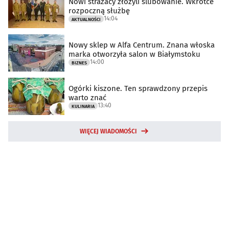
Nowi strażacy złożyli ślubowanie. Wkrótce
rozpoczną służbę
14:04
AKTUALNOŚCI
Nowy sklep w Alfa Centrum. Znana włoska
marka otworzyła salon w Białymstoku
14:00
BIZNES
Ogórki kiszone. Ten sprawdzony przepis
warto znać
13:40
KULINARIA
WIĘCEJ WIADOMOŚCI