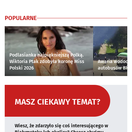
POPULARNE
Podlasianka najpiękniejszą Polką.
Wiktoria Ptak zdobyła koronę Miss
Awaria wodocią
Polski 2026
autobusów BKM 
MASZ CIEKAWY TEMAT?
Wiesz, że zdarzyło się coś interesującego w