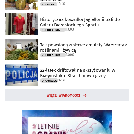
13:40
KULINARIA
Historyczna koszulka Jagiellonii trafi do
Galerii Białostockiego Sportu
13:03
KULTURA I ROZRYWKA
Tak powstaną ziołowe amulety. Warsztaty z
roślinami i żywicą
13:00
KULTURA I ROZRYWKA
22-latek driftował na skrzyżowaniu w
Białymstoku. Stracił prawo jazdy
12:40
DROGÓWKA
WIĘCEJ WIADOMOŚCI