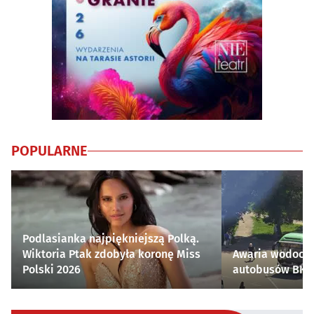
POPULARNE
Podlasianka najpiękniejszą Polką.
Wiktoria Ptak zdobyła koronę Miss
Awaria wodocią
Polski 2026
autobusów BKM 