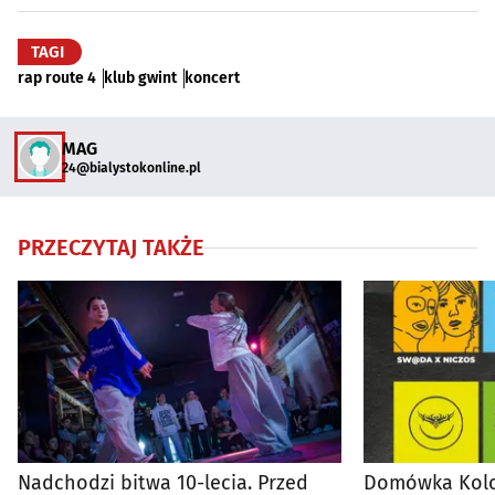
TAGI
rap route 4
klub gwint
koncert
MAG
24@bialystokonline.pl
PRZECZYTAJ TAKŻE
Nadchodzi bitwa 10-lecia. Przed
Domówka Kolor