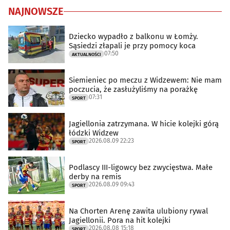
NAJNOWSZE
Dziecko wypadło z balkonu w Łomży.
Sąsiedzi złapali je przy pomocy koca
07:50
AKTUALNOŚCI
Siemieniec po meczu z Widzewem: Nie mam
poczucia, że zasłużyliśmy na porażkę
07:31
SPORT
Jagiellonia zatrzymana. W hicie kolejki górą
łódzki Widzew
2026.08.09 22:23
SPORT
Podlascy III-ligowcy bez zwycięstwa. Małe
derby na remis
2026.08.09 09:43
SPORT
Na Chorten Arenę zawita ulubiony rywal
Jagiellonii. Pora na hit kolejki
2026.08.08 15:18
SPORT