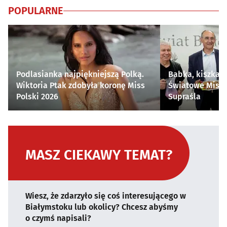
POPULARNE
Podlasianka najpiękniejszą Polką.
Babka, kiszka i
Wiktoria Ptak zdobyła koronę Miss
Światowe Mistr
Polski 2026
Supraśla
MASZ CIEKAWY TEMAT?
Wiesz, że zdarzyło się coś interesującego w
Białymstoku lub okolicy? Chcesz abyśmy
o czymś napisali?