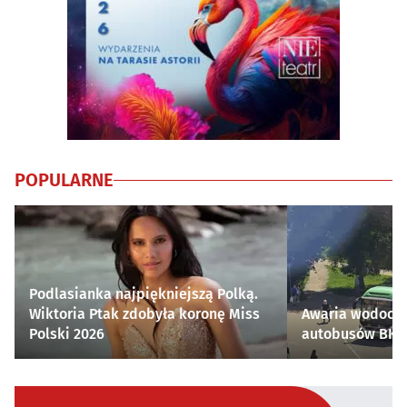
POPULARNE
Podlasianka najpiękniejszą Polką.
Wiktoria Ptak zdobyła koronę Miss
Awaria wodocią
Polski 2026
autobusów BKM 