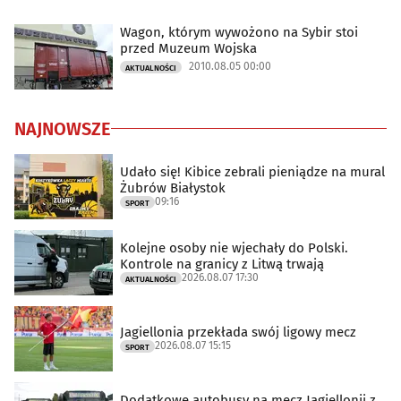
Wagon, którym wywożono na Sybir stoi
przed Muzeum Wojska
2010.08.05 00:00
AKTUALNOŚCI
NAJNOWSZE
Udało się! Kibice zebrali pieniądze na mural
Żubrów Białystok
09:16
SPORT
Kolejne osoby nie wjechały do Polski.
Kontrole na granicy z Litwą trwają
2026.08.07 17:30
AKTUALNOŚCI
Jagiellonia przekłada swój ligowy mecz
2026.08.07 15:15
SPORT
Dodatkowe autobusy na mecz Jagiellonii z