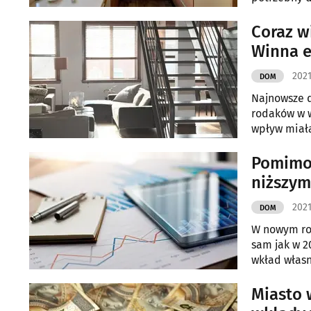
RynekPierwo
Coraz w
Winna 
2021
DOM
Najnowsze d
rodaków w w
wpływ miała
Pomimo 
niższym
2021
DOM
W nowym rok
sam jak w 2
wkład własn
Miasto 