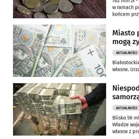
762 mln zł 
w ramach pr
końcem przy
Miasto 
mogą zy
AKTUALNOŚCI
Białostocki
własne. Urz
Niespod
samorzą
AKTUALNOŚCI
Blisko 56 m
Władze woj
własne z pr