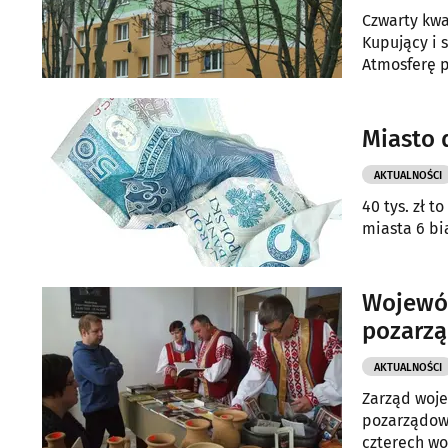
Czwarty kwa
Kupujący i 
Atmosferę p
mieszkanio
Miasto 
AKTUALNOŚCI
40 tys. zł 
miasta 6 b
Wojewód
pozarzą
AKTUALNOŚCI
Zarząd woje
pozarządowy
czterech wo