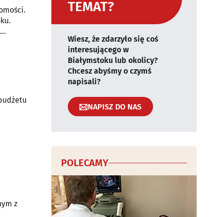
TEMAT?
homości.
ku.
Wiesz, że zdarzyło się coś
interesującego w
Białymstoku lub okolicy?
Chcesz abyśmy o czymś
napisali?
 budżetu
NAPISZ DO NAS
POLECAMY
nym z