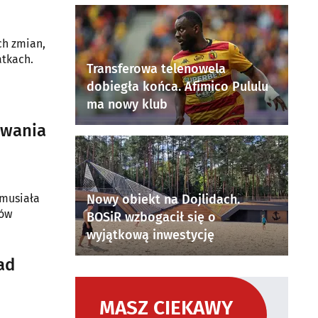
ch zmian,
atkach.
Transferowa telenowela
dobiegła końca. Afimico Pululu
ma nowy klub
owania
 musiała
Nowy obiekt na Dojlidach.
ków
BOSiR wzbogacił się o
wyjątkową inwestycję
ad
MASZ CIEKAWY