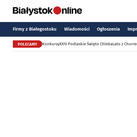
Firmy z Białegostoku
Wiadomości
Ogłoszenia
Imp
Konkursy
XXIV Podlaskie Święto Chleba
Lato z Churr
POLECAMY