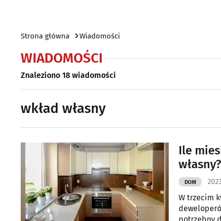
Strona główna
Wiadomości
WIADOMOŚCI
Znaleziono 18 wiadomości
wkład własny
Ile mie
własny?
2023
DOM
W trzecim k
deweloperów
potrzebny d