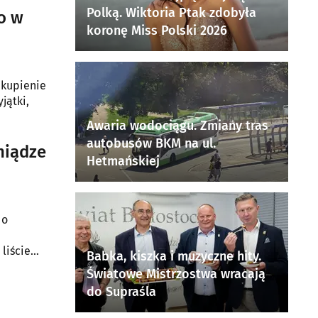
Polką. Wiktoria Ptak zdobyła
o w
koronę Miss Polski 2026
 kupienie
jątki,
Awaria wodociągu. Zmiany tras
autobusów BKM na ul.
niądze
Hetmańskiej
 o
 liście
Babka, kiszka i muzyczne hity.
Światowe Mistrzostwa wracają
do Supraśla