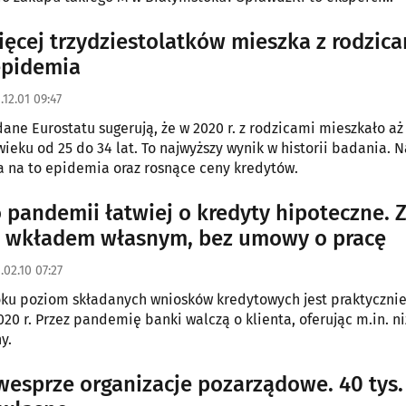
tny.pl i GetHome.pl.
ięcej trzydziestolatków mieszka z rodzica
epidemia
.12.01 09:47
ane Eurostatu sugerują, że w 2020 r. z rodzicami mieszkało aż
ieku od 25 do 34 lat. To najwyższy wynik w historii badania. 
 na to epidemia oraz rosnące ceny kredytów.
pandemii łatwiej o kredyty hipoteczne. 
 wkładem własnym, bez umowy o pracę
.02.10 07:27
u poziom składanych wniosków kredytowych jest praktycznie
020 r. Przez pandemię banki walczą o klienta, oferując m.in. ni
y.
wesprze organizacje pozarządowe. 40 tys. 