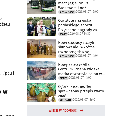
mecz Jagiellonii z
Widzewem Łódź
2026.08.07 15:00
AKTUALNOŚCI
o
Oto złote nazwiska
dżetu
podlaskiego sportu.
Przyznano nagrody za
2026.08.07 14:30
2025 rok
SPORT
Nowi strażacy złożyli
ślubowanie. Wkrótce
rozpoczną służbę
2026.08.07 14:04
AKTUALNOŚCI
Nowy sklep w Alfa
Centrum. Znana włoska
 lipcu i
marka otworzyła salon w
2026.08.07 14:00
Białymstoku
BIZNES
Ogórki kiszone. Ten
y w
sprawdzony przepis warto
znać
2026.08.07 13:40
KULINARIA
WIĘCEJ WIADOMOŚCI