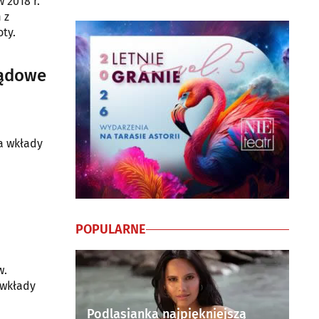
 2018 r.
 z
ty.
ządowe
a wkłady
POPULARNE
w.
 wkłady
Podlasianka najpiękniejszą