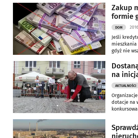
Zakup m
formie 
2016
DOM
Jeśli kredy
mieszkania 
gdyż nie ws
Dostaną
na inic
AKTUALNOŚCI
Organizacje
dotacje na 
konkursowa z
rezerwowej.
Sprawdź
nieruch