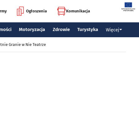
irmy
Ogłoszenia
Komunikacja
mości
Motoryzacja
Zdrowie
Turystyka
Więcej
tnie Granie w Nie Teatrze