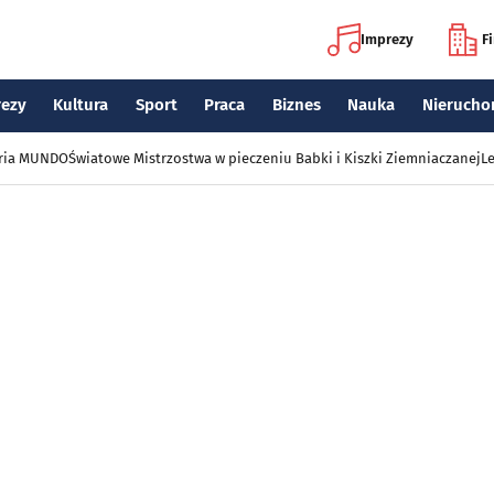
Imprezy
F
rezy
Kultura
Sport
Praca
Biznes
Nauka
Nierucho
eria MUNDO
Światowe Mistrzostwa w pieczeniu Babki i Kiszki Ziemniaczanej
Le