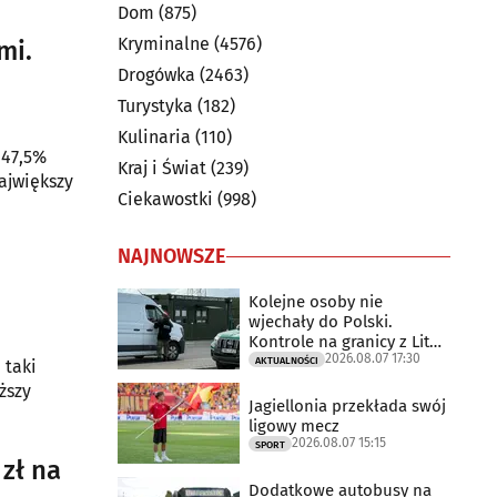
Dom
(875)
Kryminalne
(4576)
mi.
Drogówka
(2463)
Turystyka
(182)
Kulinaria
(110)
 47,5%
Kraj i Świat
(239)
Największy
Ciekawostki
(998)
NAJNOWSZE
Z
Kolejne osoby nie
wjechały do Polski.
Kontrole na granicy z Litwą
2026.08.07 17:30
trwają
AKTUALNOŚCI
 taki
ższy
Jagiellonia przekłada swój
ligowy mecz
2026.08.07 15:15
SPORT
zł na
Dodatkowe autobusy na