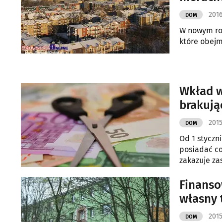
2016
DOM
W nowym rok
które obejm
Wkład w
brakują
ubezpi
2015
DOM
Od 1 styczn
posiadać co
zakazuje z
ubezpiecze
Finanso
własny 
2015
DOM