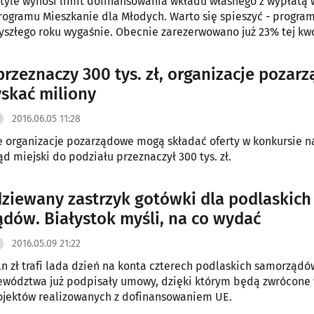
- tyle wynosi limit dofinansowania wkładu własnego z wypłatą w
ogramu Mieszkanie dla Młodych. Warto się spieszyć - program
szłego roku wygaśnie. Obecnie zarezerwowano już 23% tej kwo
przeznaczy 300 tys. zł, organizacje pozar
skać miliony
2016.06.05 11:28
e organizacje pozarządowe mogą składać oferty w konkursie n
ąd miejski do podziału przeznaczył 300 tys. zł.
ziewany zastrzyk gotówki dla podlaskich
dów. Białystok myśli, na co wydać
2016.05.09 21:22
ln zł trafi lada dzień na konta czterech podlaskich samorządó
ewództwa już podpisały umowy, dzięki którym będą zwrócone
ojektów realizowanych z dofinansowaniem UE.