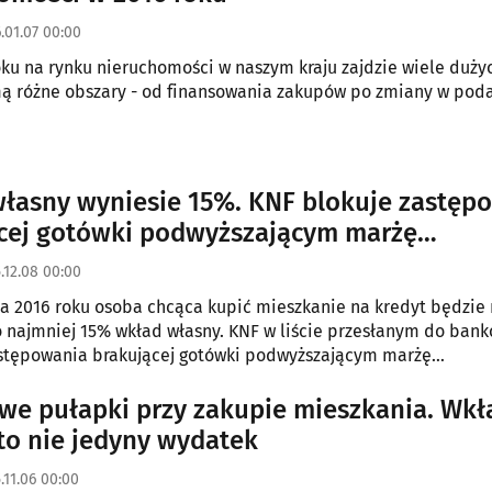
.01.07 00:00
u na rynku nieruchomości w naszym kraju zajdzie wiele duży
ą różne obszary - od finansowania zakupów po zmiany w pod
łasny wyniesie 15%. KNF blokuje zastęp
cej gotówki podwyższającym marżę
eczeniem
.12.08 00:00
ia 2016 roku osoba chcąca kupić mieszkanie na kredyt będzie
 najmniej 15% wkład własny. KNF w liście przesłanym do ban
astępowania brakującej gotówki podwyższającym marżę
niem.
we pułapki przy zakupie mieszkania. Wkł
to nie jedyny wydatek
.11.06 00:00