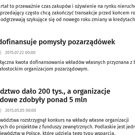
rtał to przeważnie czas zakupów i ożywienie na rynku nieruc
sprzedający często chcą zakończyć transakcje przed końcem ro
odgrzewają szykujące się od nowego roku zmiany w kredytach
wych.
dofinansuje pomysły pozarządówek
2015.07.22 00:00
to łączna kwota dofinansowania wkładów własnych przyznana z
iałostockim organizacjom pozarządowym.
ztwo dało 200 tys., a organizacje
dowe zdobyły ponad 5 mln
2015.05.05 00:00
wództwa rozstrzygnął konkurs na wkłady własne organizacji
ch do projektów z funduszy zewnętrznych. Podlaskie jest jed
jewództw w Polsce, które udziela tego typu wsparcia.