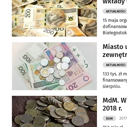
wkłady
AKTUALNOŚCI
15 maja org
dofinansow
Białegostok
Miasto 
zewnęt
AKTUALNOŚCI
133 tys. zł
finansowany
sierpniu.
MdM. Wn
2018 r.
2017
DOM