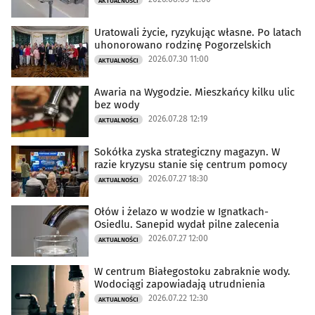
AKTUALNOŚCI
Uratowali życie, ryzykując własne. Po latach
uhonorowano rodzinę Pogorzelskich
2026.07.30 11:00
AKTUALNOŚCI
Awaria na Wygodzie. Mieszkańcy kilku ulic
bez wody
2026.07.28 12:19
AKTUALNOŚCI
Sokółka zyska strategiczny magazyn. W
razie kryzysu stanie się centrum pomocy
2026.07.27 18:30
AKTUALNOŚCI
Ołów i żelazo w wodzie w Ignatkach-
Osiedlu. Sanepid wydał pilne zalecenia
2026.07.27 12:00
AKTUALNOŚCI
W centrum Białegostoku zabraknie wody.
Wodociągi zapowiadają utrudnienia
2026.07.22 12:30
AKTUALNOŚCI