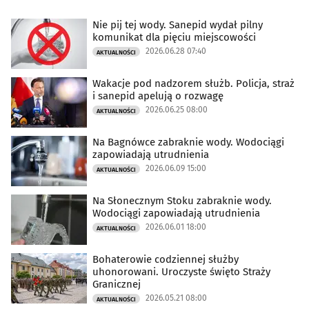
Nie pij tej wody. Sanepid wydał pilny
komunikat dla pięciu miejscowości
2026.06.28 07:40
AKTUALNOŚCI
Wakacje pod nadzorem służb. Policja, straż
i sanepid apelują o rozwagę
2026.06.25 08:00
AKTUALNOŚCI
Na Bagnówce zabraknie wody. Wodociągi
zapowiadają utrudnienia
2026.06.09 15:00
AKTUALNOŚCI
Na Słonecznym Stoku zabraknie wody.
Wodociągi zapowiadają utrudnienia
2026.06.01 18:00
AKTUALNOŚCI
Bohaterowie codziennej służby
uhonorowani. Uroczyste święto Straży
Granicznej
2026.05.21 08:00
AKTUALNOŚCI