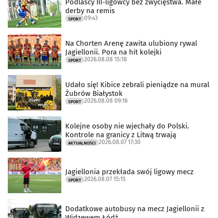
Podlascy III-ligowcy bez zwycięstwa. Małe
derby na remis
09:43
SPORT
Na Chorten Arenę zawita ulubiony rywal
Jagiellonii. Pora na hit kolejki
2026.08.08 15:18
SPORT
Udało się! Kibice zebrali pieniądze na mural
Żubrów Białystok
2026.08.08 09:16
SPORT
Kolejne osoby nie wjechały do Polski.
Kontrole na granicy z Litwą trwają
2026.08.07 17:30
AKTUALNOŚCI
Jagiellonia przekłada swój ligowy mecz
2026.08.07 15:15
SPORT
Dodatkowe autobusy na mecz Jagiellonii z
Widzewem Łódź