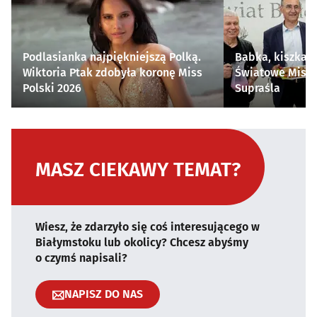
Podlasianka najpiękniejszą Polką.
Babka, kiszka i
Wiktoria Ptak zdobyła koronę Miss
Światowe Mistr
Polski 2026
Supraśla
MASZ CIEKAWY TEMAT?
Wiesz, że zdarzyło się coś interesującego w
Białymstoku lub okolicy? Chcesz abyśmy
o czymś napisali?
NAPISZ DO NAS