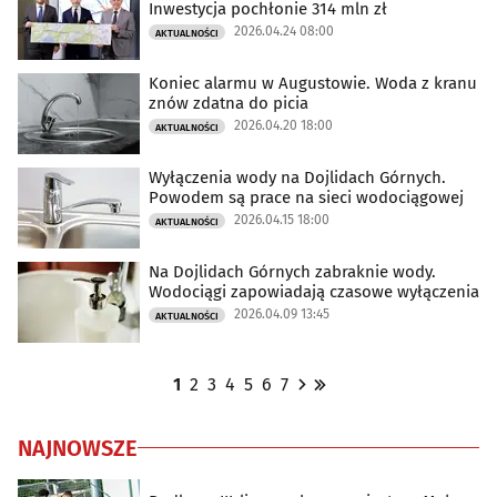
Inwestycja pochłonie 314 mln zł
2026.04.24 08:00
AKTUALNOŚCI
Koniec alarmu w Augustowie. Woda z kranu
znów zdatna do picia
2026.04.20 18:00
AKTUALNOŚCI
Wyłączenia wody na Dojlidach Górnych.
Powodem są prace na sieci wodociągowej
2026.04.15 18:00
AKTUALNOŚCI
Na Dojlidach Górnych zabraknie wody.
Wodociągi zapowiadają czasowe wyłączenia
2026.04.09 13:45
AKTUALNOŚCI
1
2
3
4
5
6
7
NAJNOWSZE