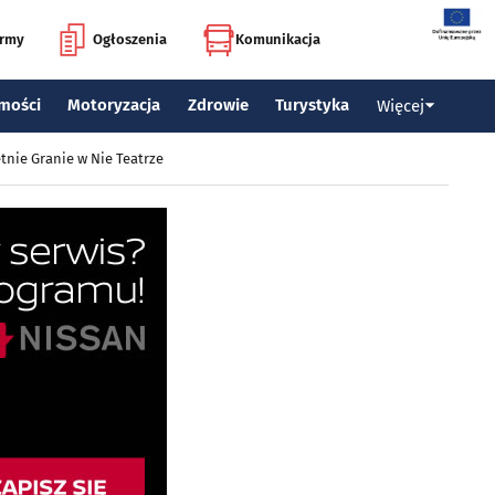
irmy
Ogłoszenia
Komunikacja
mości
Motoryzacja
Zdrowie
Turystyka
Więcej
tnie Granie w Nie Teatrze