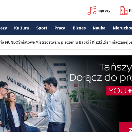
Imprezy
F
rezy
Kultura
Sport
Praca
Biznes
Nauka
Nierucho
eria MUNDO
Światowe Mistrzostwa w pieczeniu Babki i Kiszki Ziemniaczanej
Le