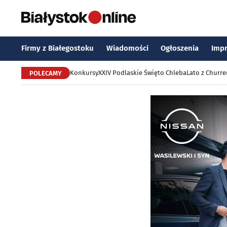
Firmy z Białegostoku
Wiadomości
Ogłoszenia
Imp
Konkursy
XXIV Podlaskie Święto Chleba
Lato z Churr
POLECAMY