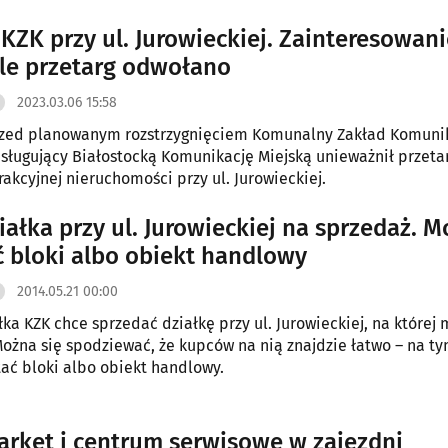
nę komunikacji bezemisyjnej.
 KZK przy ul. Jurowieckiej. Zainteresowani
ale przetarg odwołano
2023.03.06 15:58
przed planowanym rozstrzygnięciem Komunalny Zakład Komuni
obsługujący Białostocką Komunikację Miejską unieważnił przeta
rakcyjnej nieruchomości przy ul. Jurowieckiej.
iałka przy ul. Jurowieckiej na sprzedaż. M
 bloki albo obiekt handlowy
2014.05.21 00:00
łka KZK chce sprzedać działkę przy ul. Jurowieckiej, na której
Można się spodziewać, że kupców na nią znajdzie łatwo – na ty
ć bloki albo obiekt handlowy.
rket i centrum serwisowe w zajezdni