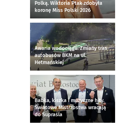
Polką. Wiktoria Ptak zdobyła
koronę Miss Polski 2026
Awaria wodociągu. Zmiany tras
autobusów BKM na ul.
Hetmańskiej
Babka, kiszka i muzyczne hity.
Światowe Mistrzostwa wracają
do Supraśla