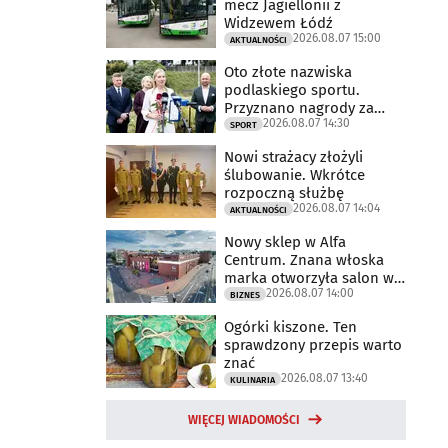
mecz Jagiellonii z
Widzewem Łódź
2026.08.07 15:00
AKTUALNOŚCI
Oto złote nazwiska
podlaskiego sportu.
Przyznano nagrody za
2026.08.07 14:30
2025 rok
SPORT
Nowi strażacy złożyli
ślubowanie. Wkrótce
rozpoczną służbę
2026.08.07 14:04
AKTUALNOŚCI
Nowy sklep w Alfa
Centrum. Znana włoska
marka otworzyła salon w
2026.08.07 14:00
Białymstoku
BIZNES
Ogórki kiszone. Ten
sprawdzony przepis warto
znać
2026.08.07 13:40
KULINARIA
WIĘCEJ WIADOMOŚCI