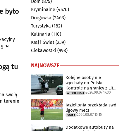
Dom
(875)
Kryminalne
(4576)
e było
Drogówka
(2463)
Turystyka
(182)
Kulinaria
(110)
kacyjny
Kraj i Świat
(239)
rg na
Ciekawostki
(998)
NAJNOWSZE
ogą tu
Kolejne osoby nie
wjechały do Polski.
Kontrole na granicy z Litwą
2026.08.07 17:30
trwają
AKTUALNOŚCI
 ma swoją
m terenie
Jagiellonia przekłada swój
ligowy mecz
2026.08.07 15:15
SPORT
Dodatkowe autobusy na