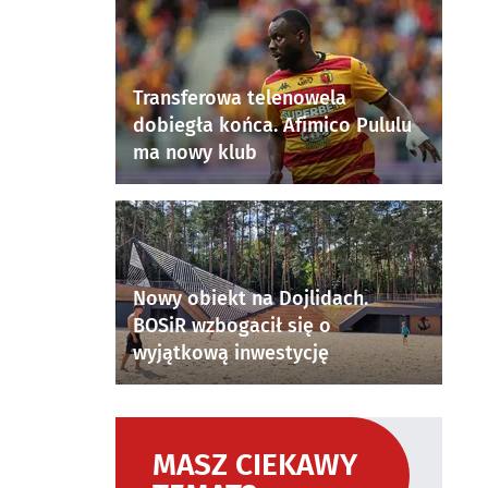
Transferowa telenowela
dobiegła końca. Afimico Pululu
ma nowy klub
Nowy obiekt na Dojlidach.
BOSiR wzbogacił się o
wyjątkową inwestycję
MASZ CIEKAWY