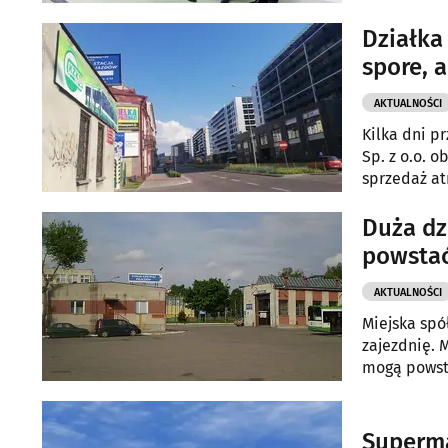
krok w stro
Działka
spore, 
AKTUALNOŚCI
Kilka dni 
Sp. z o.o. 
sprzedaż at
Duża dz
powstać
AKTUALNOŚCI
Miejska spó
zajezdnię. 
mogą powsta
Superma