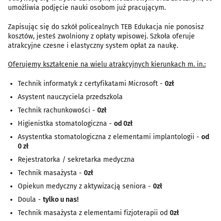
umożliwia podjęcie nauki osobom już pracującym.
Zapisując się do szkół policealnych TEB Edukacja nie ponosisz
kosztów, jesteś zwolniony z opłaty wpisowej. Szkoła oferuje
atrakcyjne czesne i elastyczny system opłat za naukę.
Oferujemy kształcenie na wielu atrakcyjnych kierunkach m. in.:
Technik informatyk z certyfikatami Microsoft -
0zł
Asystent nauczyciela przedszkola
Technik rachunkowości -
0zł
Higienistka stomatologiczna -
od 0zł
Asystentka stomatologiczna z elementami implantologii -
od
0 zł
Rejestratorka / sekretarka medyczna
Technik masażysta -
0zł
Opiekun medyczny z aktywizacją seniora -
0zł
Doula -
tylko u nas!
Technik masażysta z elementami fizjoterapii od
0zł