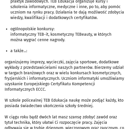
praktyk zawodowych. TEB Edukacja organizuje kursy i
szkolenia informatyczne, medyczne i inne, po to, aby pomóc
uczniom na rynku pracy. Działania te dają możliwość zdobycia
wiedzy, kwalifikacji i dodatkowych certyfikatów.
ogólnopolskie konkursy:
informatyczny TEB-it, kosmetyczny TEBeauty, w których
można wygrać cenne nagrody.
a także...:
organizujemy imprezy, wycieczki, zajęcia sportowe, dodatkowe
wykłady z przedstawicielami naszych partnerów. Bierzemy udział
w targach branżowych oraz w wielu konkursach kosmetycznych,
fryzjerskich i informatycznych. Uczniom informatyki umożliwiamy
uzyskanie Europejskiego Certyfikatu Kompetencji
Informatycznych ECCC.
W szkole policealnej TEB Edukacja naukę może podjąć każdy, kto
posiada świadectwo ukończenia szkoły średniej.
W ciągu roku bądź dwóch lat masz szansę zdobyć zawód oraz
tytuł technika, który ułatwi Ci rozpoczęcie pracy. Zajęcia
odbywają się w trybie dziennym, wieczorowym oraz zaocznym, co