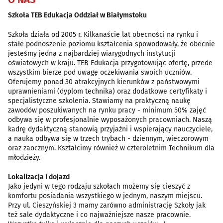
Szkoła TEB Edukacja Oddział w Białymstoku
Szkoła działa od 2005 r. Kilkanaście lat obecności na rynku i
stałe podnoszenie poziomu kształcenia spowodowały, że obecnie
jesteśmy jedną z najbardziej wiarygodnych instytucji
oświatowych w kraju. TEB Edukacja przygotowując ofertę, przede
wszystkim bierze pod uwagę oczekiwania swoich uczniów.
Oferujemy ponad 30 atrakcyjnych kierunków z państwowymi
uprawnieniami (dyplom technika) oraz dodatkowe certyfikaty i
specjalistyczne szkolenia. Stawiamy na praktyczną naukę
zawodów poszukiwanych na rynku pracy - minimum 50% zajęć
odbywa się w profesjonalnie wyposażonych pracowniach. Naszą
kadrę dydaktyczną stanowią przyjaźni i wspierający nauczyciele,
a nauka odbywa się w trzech trybach - dziennym, wieczorowym
oraz zaocznym. Kształcimy również w czteroletnim Technikum dla
młodzieży.
Lokalizacja i dojazd
Jako jedyni w tego rodzaju szkołach możemy się cieszyć z
komfortu posiadania wszystkiego w jednym, naszym miejscu.
Przy ul. Cieszyńskiej 3 mamy zarówno administrację Szkoły jak
też sale dydaktyczne i co najważniejsze nasze pracownie.