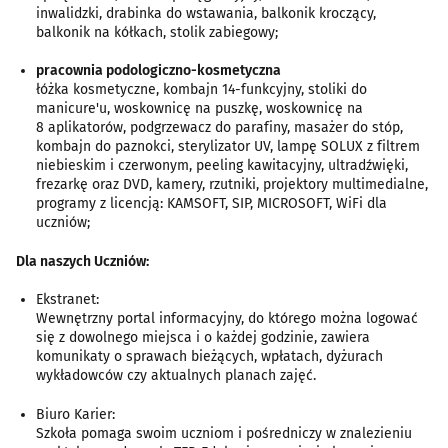
inwalidzki, drabinka do wstawania, balkonik kroczący,
balkonik na kółkach, stolik zabiegowy;
pracownia podologiczno-kosmetyczna
łóżka kosmetyczne, kombajn 14-funkcyjny, stoliki do
manicure'u, woskownicę na puszkę, woskownicę na
8 aplikatorów, podgrzewacz do parafiny, masażer do stóp,
kombajn do paznokci, sterylizator UV, lampę SOLUX z filtrem
niebieskim i czerwonym, peeling kawitacyjny, ultradźwięki,
frezarkę oraz DVD, kamery, rzutniki, projektory multimedialne,
programy z licencją: KAMSOFT, SIP, MICROSOFT, WiFi dla
uczniów;
Dla naszych Uczniów:
Ekstranet:
Wewnętrzny portal informacyjny, do którego można logować
się z dowolnego miejsca i o każdej godzinie, zawiera
komunikaty o sprawach bieżących, wpłatach, dyżurach
wykładowców czy aktualnych planach zajęć.
Biuro Karier:
Szkoła pomaga swoim uczniom i pośredniczy w znalezieniu