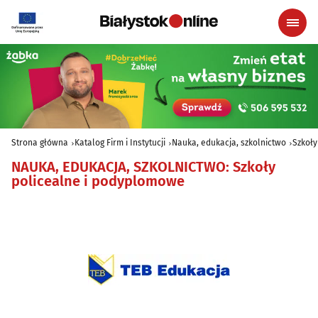
Strona główna
Katalog Firm i Instytucji
Nauka, edukacja, szkolnictwo
Szkoły
NAUKA, EDUKACJA, SZKOLNICTWO
:
Szkoły
policealne i podyplomowe