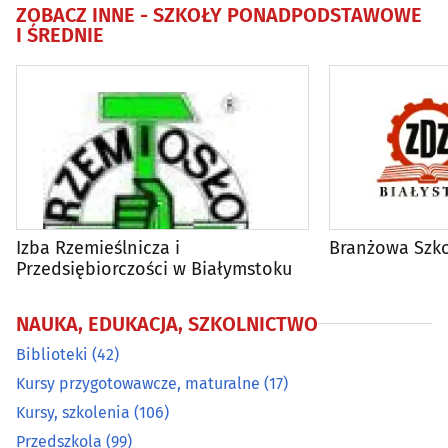
ZOBACZ INNE -
SZKOŁY PONADPODSTAWOWE
I ŚREDNIE
Szkoły podstawowe
(52)
Szkoły policealne i podyplomowe
(21)
Szkoły ponadpodstawowe i średnie
(54)
Szkoły tańca
(11)
Szkoły wyższe
(29)
Izba Rzemieślnicza i
Branżowa Szko
Przedsiębiorczości w Białymstoku
Żłobki
(24)
NAUKA, EDUKACJA, SZKOLNICTWO
Biblioteki
(42)
Kursy przygotowawcze, maturalne
(17)
Kursy, szkolenia
(106)
Przedszkola
(99)