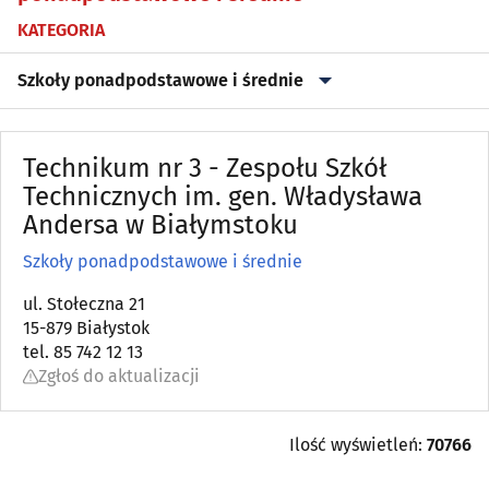
KATEGORIA
Szkoły ponadpodstawowe i średnie
Biblioteki
(42)
Technikum nr 3 - Zespołu Szkół
Kursy przygotowawcze, maturalne
Technicznych im. gen. Władysława
(17)
Andersa w Białymstoku
Kursy, szkolenia
(106)
Szkoły ponadpodstawowe i średnie
Przedszkola
(99)
ul. Stołeczna 21
15-879 Białystok
tel. 85 742 12 13
Szkoły artystyczne
(21)
Zgłoś do aktualizacji
Szkoły jazdy
(18)
Ilość wyświetleń:
70766
Szkoły językowe
(44)