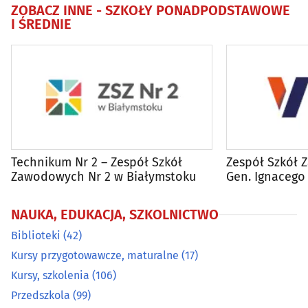
ZOBACZ INNE -
SZKOŁY PONADPODSTAWOWE
I ŚREDNIE
Szkoły podstawowe
(52)
Szkoły policealne i podyplomowe
(21)
Szkoły ponadpodstawowe i średnie
(54)
Szkoły tańca
(11)
Technikum Nr 2 – Zespół Szkół
Zespół Szkół 
Szkoły wyższe
(29)
Zawodowych Nr 2 w Białymstoku
Gen. Ignacego
Białymstoku
Żłobki
(24)
NAUKA, EDUKACJA, SZKOLNICTWO
Biblioteki
(42)
Kursy przygotowawcze, maturalne
(17)
Kursy, szkolenia
(106)
Przedszkola
(99)