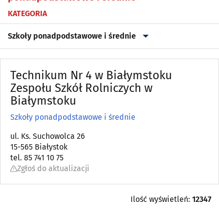
KATEGORIA
Szkoły ponadpodstawowe i średnie
Biblioteki
(42)
Technikum Nr 4 w Białymstoku
Kursy przygotowawcze, maturalne
Zespołu Szkół Rolniczych w
(17)
Białymstoku
Kursy, szkolenia
(106)
Szkoły ponadpodstawowe i średnie
Przedszkola
(99)
ul. Ks. Suchowolca 26
15-565 Białystok
tel. 85 741 10 75
Szkoły artystyczne
(21)
Zgłoś do aktualizacji
Szkoły jazdy
(18)
Ilość wyświetleń:
12347
Szkoły językowe
(44)