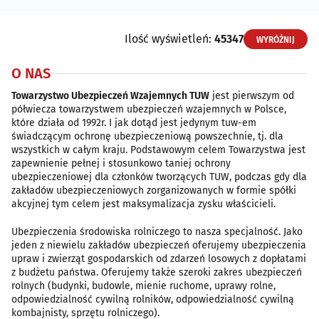
Ilość wyświetleń:
45347
WYRÓŻNIJ
O NAS
Towarzystwo Ubezpieczeń Wzajemnych TUW
jest pierwszym od
półwiecza towarzystwem ubezpieczeń wzajemnych w Polsce,
które działa od 1992r. I jak dotąd jest jedynym tuw-em
świadczącym ochronę ubezpieczeniową powszechnie, tj. dla
wszystkich w całym kraju. Podstawowym celem Towarzystwa jest
zapewnienie pełnej i stosunkowo taniej ochrony
ubezpieczeniowej dla członków tworzących TUW, podczas gdy dla
zakładów ubezpieczeniowych zorganizowanych w formie spółki
akcyjnej tym celem jest maksymalizacja zysku właścicieli.
Ubezpieczenia środowiska rolniczego to nasza specjalność. Jako
jeden z niewielu zakładów ubezpieczeń oferujemy ubezpieczenia
upraw i zwierząt gospodarskich od zdarzeń losowych z dopłatami
z budżetu państwa. Oferujemy także szeroki zakres ubezpieczeń
rolnych (budynki, budowle, mienie ruchome, uprawy rolne,
odpowiedzialność cywilną rolników, odpowiedzialność cywilną
kombajnisty, sprzętu rolniczego).