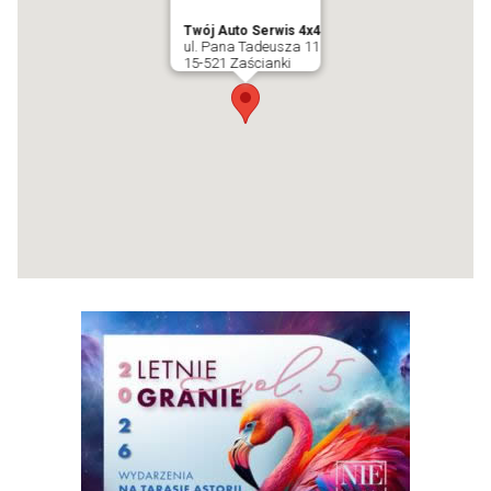
Twój Auto Serwis 4x4
ul. Pana Tadeusza 11
15-521 Zaścianki