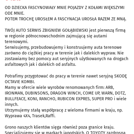
OD DZIECKA FASCYNOWAŁY MNIE POJAZDY Z KOŁAMI WIĘKSZYMI
ODE MNIE.
POTEM TROCHĘ UROSŁEM A FASCYNACJA UROSŁA RAZEM ZE MNĄ.
TWÓJ AUTO SERWIS ZBIGNIEW GOŁĄBIEWSKI jest pierwszą firmą
w regionie północnowschodnim zajmującą się autami
terenowymi.
Serwisujemy, przebudowujemy i konstruujemy auta terenowe
zarówno do ciężkiej pracy w terenie jak i dalekich wypraw. Nie
zostawiamy bez pomocy aut seryjnych użytkowanych na drogach
asfaltowych jak i dalekich od asfaltu.
Potrafimy przygotować do pracy w terenie nawet seryjną SKODĘ
OCTAVIE KOMBI.
Mamy w ofercie wiele wyrobów renomowanych firm: ARB,
IRONMAN, DUBINSONS, DRAGON WINCH, COME UP, WARN, DOTZ,
BULLFEACE, KONI, RANCHO, RUBICON EXPRES, SUPER PRO i wiele
innych.
Utrzymujemy stałą współpracę z wieloma firmami w kraju, np.
Wyprawa 4X4, Trasek,Raffi.
Grono naszych klientów sięga również poza granice kraju.
Specjalizujemy się w markach japońskich. O TOYOTY zazdrosna