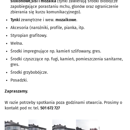
silikonowe,sisi i mozaika
(tynki zawierają środki biobójcze
zapobiegające porastaniu mchu, glonów oraz ograniczenie
zbierania się kurzu komunikacyjnego).
Tynki
zewnętrzne i wew.
mozaikowe
.
Akcesoria (narożniki, profile, pianka, itp.
Styropian grafitowy.
Wełna.
Środki impregnujące np. kamień szlifowany, gres.
Środki czyszczące np. fugi, kamień, pomieszczenia sanitarne,
gres.
Środki grzybobójcze.
Posadzki.
Zapraszamy.
W razie potrzeby spotkania poza godzinami otwarcia. Prosimy o
kontakt pod nr. tel.
501 672 727