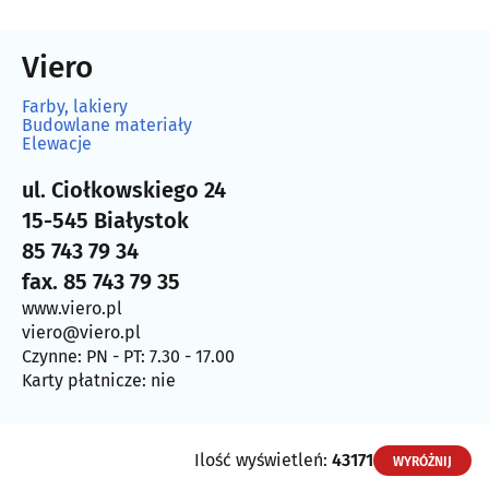
Viero
Farby, lakiery
Budowlane materiały
Elewacje
ul. Ciołkowskiego 24
15-545 Białystok
85 743 79 34
fax. 85 743 79 35
www.viero.pl
viero@viero.pl
Czynne: PN - PT: 7.30 - 17.00
Karty płatnicze: nie
Ilość wyświetleń:
43171
WYRÓŻNIJ