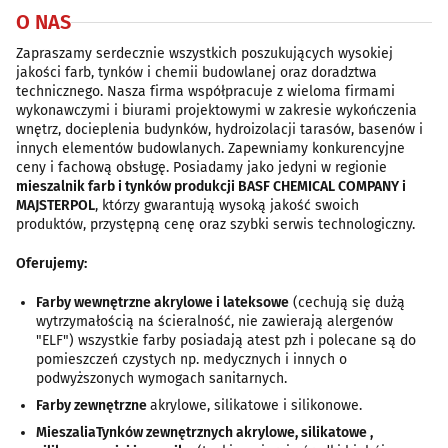
O NAS
Zapraszamy serdecznie wszystkich poszukujących wysokiej
jakości farb, tynków i chemii budowlanej oraz doradztwa
technicznego. Nasza firma współpracuje z wieloma firmami
wykonawczymi i biurami projektowymi w zakresie wykończenia
wnętrz, docieplenia budynków, hydroizolacji tarasów, basenów i
innych elementów budowlanych. Zapewniamy konkurencyjne
ceny i fachową obsługę. Posiadamy jako jedyni w regionie
mieszalnik farb i tynków produkcji BASF CHEMICAL COMPANY i
MAJSTERPOL
, którzy gwarantują wysoką jakość swoich
produktów, przystępną cenę oraz szybki serwis technologiczny.
Oferujemy:
Farby wewnętrzne akrylowe i lateksowe
(cechują się dużą
wytrzymałością na ścieralność, nie zawierają alergenów
"ELF") wszystkie farby posiadają atest pzh i polecane są do
pomieszczeń czystych np. medycznych i innych o
podwyższonych wymogach sanitarnych.
Farby zewnętrzne
akrylowe, silikatowe i silikonowe.
MieszaliaTynków zewnętrznych akrylowe, silikatowe ,