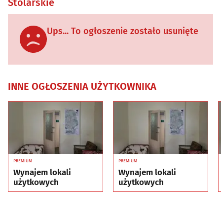
Stolarskie
Ups... To ogłoszenie zostało usunięte
INNE OGŁOSZENIA UŻYTKOWNIKA
PREMIUM
PREMIUM
Wynajem lokali
Wynajem lokali
użytkowych
użytkowych