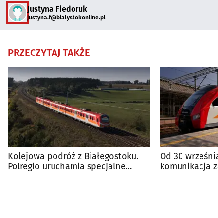
Justyna Fiedoruk
justyna.f@bialystokonline.pl
PRZECZYTAJ TAKŻE
Kolejowa podróż z Białegostoku.
Od 30 wrześni
Polregio uruchamia specjalne
komunikacja 
pociągi
prace torowe