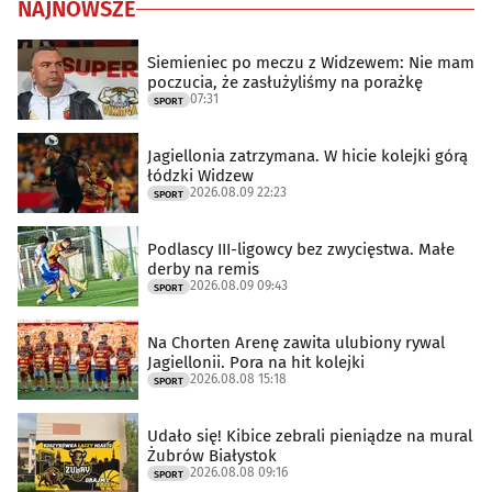
NAJNOWSZE
Siemieniec po meczu z Widzewem: Nie mam
poczucia, że zasłużyliśmy na porażkę
07:31
SPORT
Jagiellonia zatrzymana. W hicie kolejki górą
łódzki Widzew
2026.08.09 22:23
SPORT
Podlascy III-ligowcy bez zwycięstwa. Małe
derby na remis
2026.08.09 09:43
SPORT
Na Chorten Arenę zawita ulubiony rywal
Jagiellonii. Pora na hit kolejki
2026.08.08 15:18
SPORT
Udało się! Kibice zebrali pieniądze na mural
Żubrów Białystok
2026.08.08 09:16
SPORT