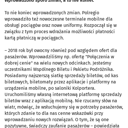
Wprowadzono sporo zmian, a to nie koniec
To nie koniec wprowadzonych zmian. Polregio
wprowadziło też nowoczesne terminale mobilne dla
obsługi pociągów oraz nowe uniformy. Rozpoczął się w
związku z tym proces wdrażania możliwości płatności
kartą płatniczą w pociągach.
– 2018 rok był owocny również pod względem ofert dla
pasażerów. Wprowadziliśmy np. ofertę "Połączenia w
dobrej cenie" na wielu nowych odcinkach. Jesteśmy
uczestnikami Wspólnego Biletu i Pakietu Podróżnika.
Posiadamy najszerszą siatkę sprzedaży biletów, od kas
biletowych, biletomaty przez aplikacje i platformy na
urządzenia mobilne, po saloniki Kolportera.
Uruchomiliśmy własną internetową platformę sprzedaży
biletów wraz z aplikacją mobilną. Nie rzucamy słów na
wiatr, mówiąc, że wsłuchujemy się w potrzeby pasażerów,
których zdanie to dla nas cenne wskazówki przy
wprowadzaniu nowych rozwiązań. O tym, że są one
pozytywne, świadczy zaufanie pasażerów – powiedziała