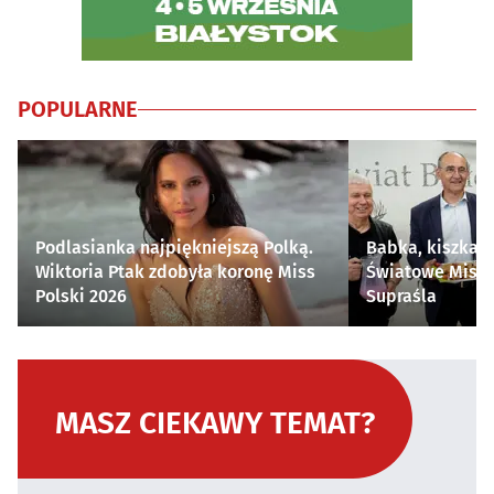
POPULARNE
Podlasianka najpiękniejszą Polką.
Babka, kiszka i
Wiktoria Ptak zdobyła koronę Miss
Światowe Mistr
Polski 2026
Supraśla
MASZ CIEKAWY TEMAT?