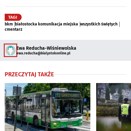
TAGI
bkm
białostocka komunikacja miejska
wszystkich świętych
cmentarz
Ewa Reducha-Wiśniewolska
ewa.reducha@bialystokonline.pl
PRZECZYTAJ TAKŻE