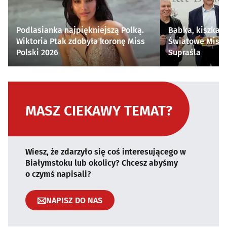
Podlasianka najpiękniejszą Polką.
Babka, kiszka i
Wiktoria Ptak zdobyła koronę Miss
Światowe Mistr
Polski 2026
Supraśla
MASZ CIEKAWY TEMAT?
Wiesz, że zdarzyło się coś interesującego w
Białymstoku lub okolicy? Chcesz abyśmy
o czymś napisali?
NAPISZ DO NAS