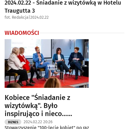
2024.02.22 - Śniadanie z wizytówką w Hotelu
Traugutta 3
fot. Redakcja
|
2024.02.22
WIADOMOŚCI
Kobiece "Śniadanie z
wizytówką". Było
inspirująco i nieco…
politycznie [ZDJĘCIA]
2024.02.22 20:26
BIZNES
Stowarzyszenie "100-lecie kobiet" po raz