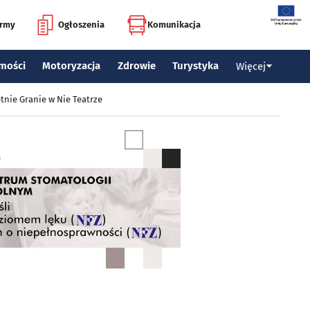
irmy
Ogłoszenia
Komunikacja
mości
Motoryzacja
Zdrowie
Turystyka
Więcej
tnie Granie w Nie Teatrze