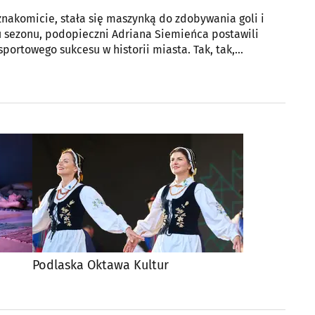
znakomicie, stała się maszynką do zdobywania goli i
u sezonu, podopieczni Adriana Siemieńca postawili
sportowego sukcesu w historii miasta. Tak, tak,
Podlaska Oktawa Kultur