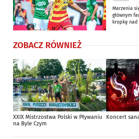
Marzenia si
głównym faw
kropkę nad 
mistrzowski 
ZOBACZ RÓWNIEŻ
XXIX Mistrzostwa Polski w Pływaniu
Koncert san
na Byle Czym