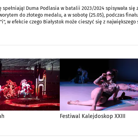
ę spełniają! Duma Podlasia w batalii 2023/2024 spisywała się 
orytem do złotego medalu, a w sobotę (25.05), podczas finał
"i", w efekcie czego Białystok może cieszyć się z największego 
tytuł należy do Jagiellonii!
ah
Festiwal Kalejdoskop XXIII