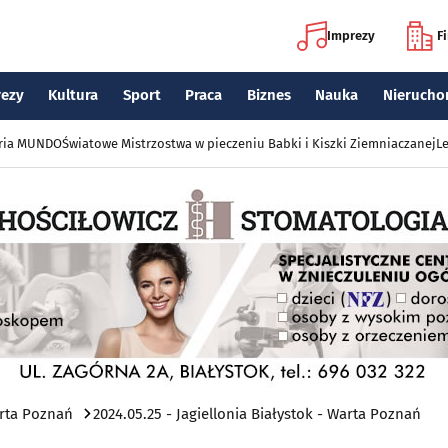
Imprezy
F
rezy
Kultura
Sport
Praca
Biznes
Nauka
Nierucho
eria MUNDO
Światowe Mistrzostwa w pieczeniu Babki i Kiszki Ziemniaczanej
Le
arta Poznań
2024.05.25 - Jagiellonia Białystok - Warta Poznań