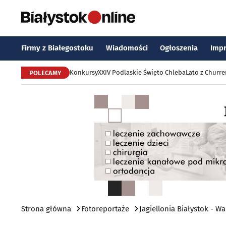
Firmy z Białegostoku
Wiadomości
Ogłoszenia
Imp
Konkursy
XXIV Podlaskie Święto Chleba
Lato z Churr
POLECAMY
Strona główna
Fotoreportaże
Jagiellonia Białystok - W