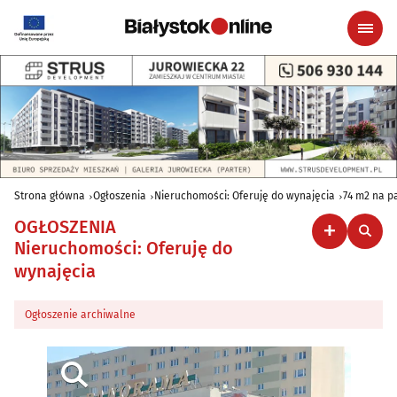
Strona główna
Ogłoszenia
Nieruchomości: Oferuję do wynajęcia
74 m2 na p
OGŁOSZENIA
Nieruchomości: Oferuję do
wynajęcia
Ogłoszenie archiwalne