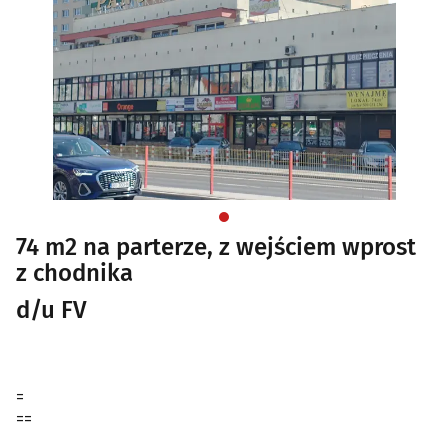
74 m2 na parterze, z wejściem wprost
z chodnika
d/u FV
=
==