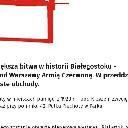
większa bitwa w historii Białegostoku -
spod Warszawy Armią Czerwoną. W przeddz
yste obchody.
aty w miejscach pamięci z 1920 r. - pod Krzyżem Zwyci
az przy pomniku 42. Pułku Piechoty w Parku
kiego zostanie otwarta plenerowa wystawa "Białystok 