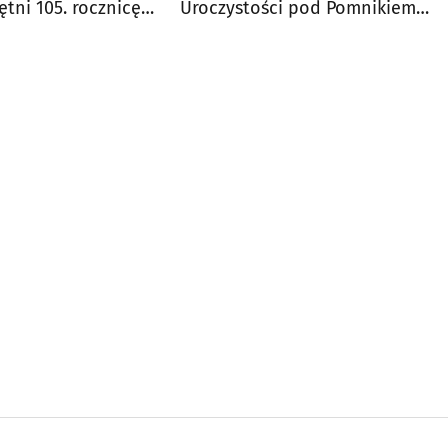
tni 105. rocznicę
Uroczystości pod Pomnikiem
Obrońców Białegostoku