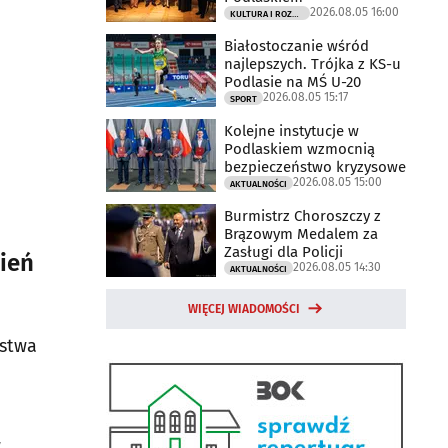
2026.08.05 16:00
KULTURA I ROZRYWKA
Białostoczanie wśród
najlepszych. Trójka z KS-u
Podlasie na MŚ U-20
2026.08.05 15:17
SPORT
Kolejne instytucje w
Podlaskiem wzmocnią
bezpieczeństwo kryzysowe
2026.08.05 15:00
AKTUALNOŚCI
Burmistrz Choroszczy z
Brązowym Medalem za
Zasługi dla Policji
ień
2026.08.05 14:30
AKTUALNOŚCI
WIĘCEJ WIADOMOŚCI
ęstwa
w