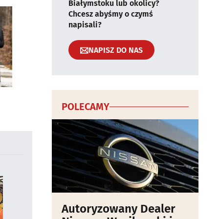
Białymstoku lub okolicy?
Chcesz abyśmy o czymś
napisali?
NAPISZ DO NAS
POLECAMY
Autoryzowany Dealer