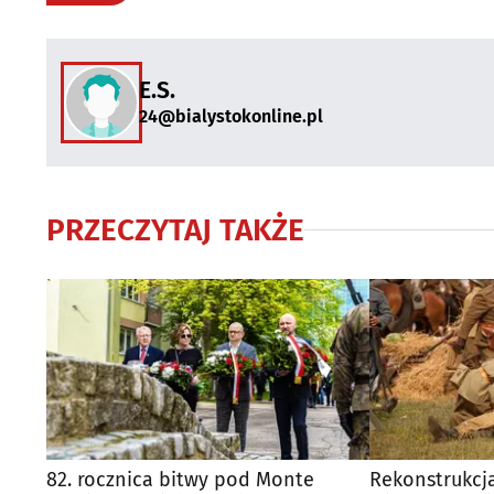
E.S.
24@bialystokonline.pl
PRZECZYTAJ TAKŻE
82. rocznica bitwy pod Monte
Rekonstrukcja