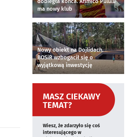
dobiegła końca. Afimico Pululu
ma nowy klub
Nowy obiekt na Dojlidach.
BOSiR wzbogacił się o
wyjątkową inwestycję
MASZ CIEKAWY
TEMAT?
Wiesz, że zdarzyło się coś
interesującego w