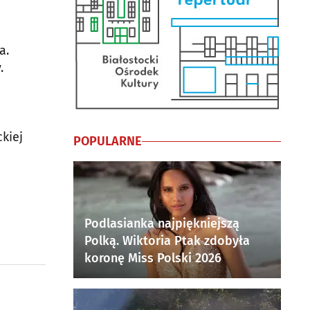
a.
.
kiej
POPULARNE
Podlasianka najpiękniejszą
Polką. Wiktoria Ptak zdobyła
koronę Miss Polski 2026