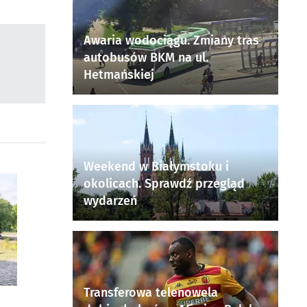
Awaria wodociągu. Zmiany tras
autobusów BKM na ul.
Hetmańskiej
Weekend w Białymstoku i
okolicach. Sprawdź przegląd
wydarzeń
Transferowa telenowela