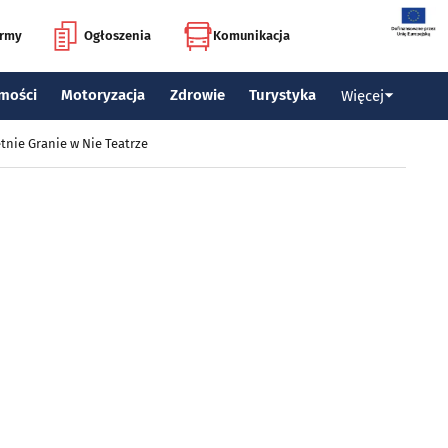
irmy
Ogłoszenia
Komunikacja
mości
Motoryzacja
Zdrowie
Turystyka
Więcej
tnie Granie w Nie Teatrze