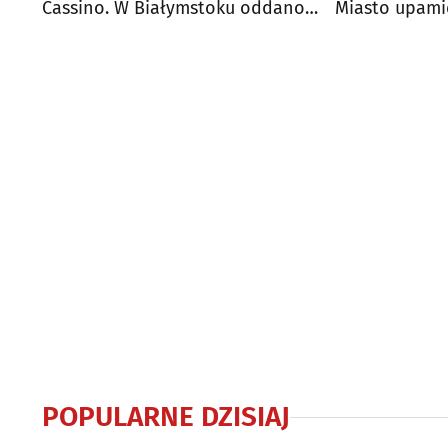
Cassino. W Białymstoku oddano
Miasto upamię
hołd żołnierzom
zwycięstwa
POPULARNE DZISIAJ