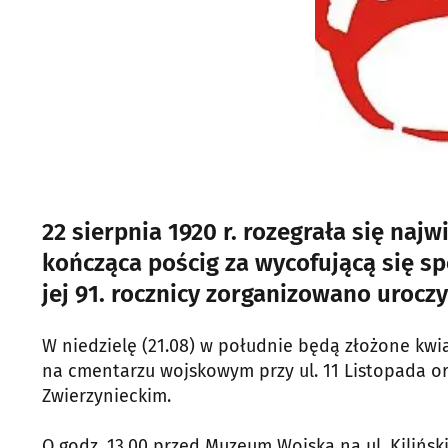
22 sierpnia 1920 r. rozegrała się naj
kończąca pościg za wycofującą się 
jej 91. rocznicy zorganizowano urocz
W niedzielę (21.08) w południe będą złożone kwi
na cmentarzu wojskowym przy ul. 11 Listopada or
Zwierzynieckim.
O godz. 13.00 przed Muzeum Wojska na ul. Kilińs