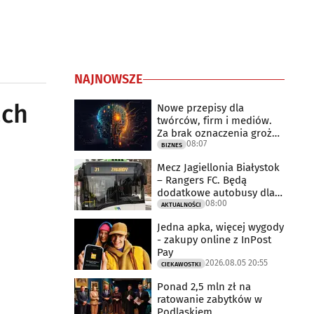
NAJNOWSZE
ach
Nowe przepisy dla
twórców, firm i mediów.
Za brak oznaczenia grożą
08:07
milionowe
BIZNES
Mecz Jagiellonia Białystok
– Rangers FC. Będą
dodatkowe autobusy dla
08:00
kibiców
AKTUALNOŚCI
Jedna apka, więcej wygody
- zakupy online z InPost
Pay
2026.08.05 20:55
CIEKAWOSTKI
Ponad 2,5 mln zł na
ratowanie zabytków w
Podlaskiem