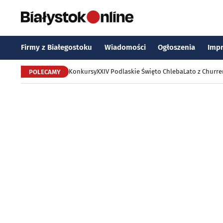
Firmy z Białegostoku
Wiadomości
Ogłoszenia
Imp
Konkursy
XXIV Podlaskie Święto Chleba
Lato z Churr
POLECAMY