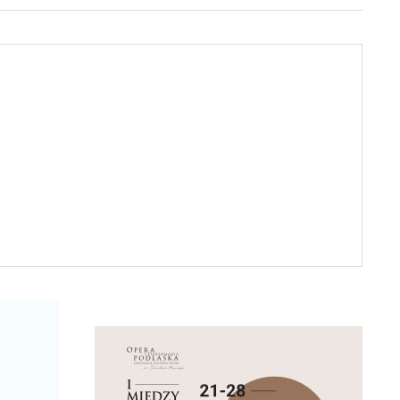
ACS Audika Spółka z
o.o. Oddział Białystok
ul. Słonimska 15/1
15-028 Białystok