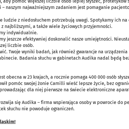
aby pomóc większej liczbie osób lepiej słyszeć, protetyków 
mi – naszym najważniejszym zadaniem jest pomaganie pacjent
że ludzie z niedosłuchem potrzebują uwagi. Spotykamy ich na 
z najbliższymi, a także wiele życiowych przyjemności.
emy indywidualnie.
y jeszcze efektywniej doskonalić nasze umiejętności. Nieust
ej liczbie osób.
twić. Twoje wyniki badań, jak również gwarancje na urządzenia 
 gabinecie. Badania słuchu w gabinetach Audika nadal będą be
est obecna w 23 krajach, a rocznie pomaga 400 000 osób słysze
wił pomóc swojej żonie Camilli wieść lepsze życie, bez ograni
sprowadzając dla niej pierwsze na świecie elektroniczne apara
rozwija się Audika – firma wspierająca osoby w powrocie do p
ek słuchu nie powoduje ograniczeń.
laskim!