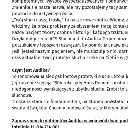
kompetentnych, wysoce wyspecjalizowanych i oddanych, 
Zmieniła się nasza nazwa, ale my pozostajemy tacy sa
powrocie do aktywnego życia.
„Twój słuch naszą troską” to nasze nowe motto. Wiemy, 
Widzimy, że przez problemy ze słyszeniem tracą kontakt 
Każdy pacjent tworzy osobną historię i każdego traktuj
Dzięki dołączeniu ACS Słuchmed do Audika Group możem
poszukujemy lepszych rozwiązań, by pomóc jak największ
Jeśli jesteś naszym pacjentem, nie musisz się o nic mar
czas aktualne. Twój protetyk słuchu czeka na Ciebie w
Czym jest Audika?
To renomowana sieć gabinetów protetyki słuchu, która j
Jej korzenie sięgają 1904 roku, gdy Hans Demant postano
niedogodności wynikających z ubytku słuchu. Zrobił to 
słuchowe.
Troska ta stała się fundamentem, na którym powstała i 
świata dźwięków. Chcemy budować świat, w którym ubyt
Zapraszamy do gabinetów Audika w województwie pod
Infolinia tj. 814 714 001