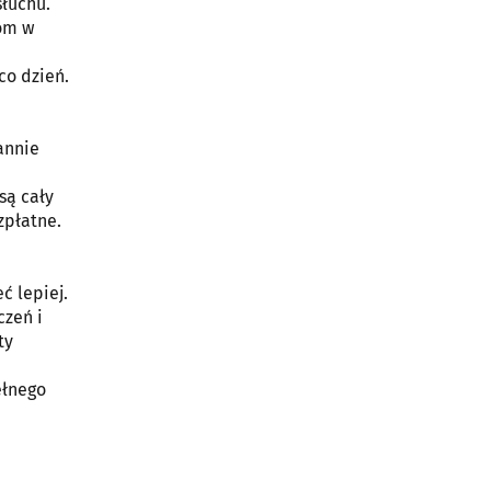
słuchu.
om w
co dzień.
annie
są cały
zpłatne.
ć lepiej.
czeń i
ty
ełnego