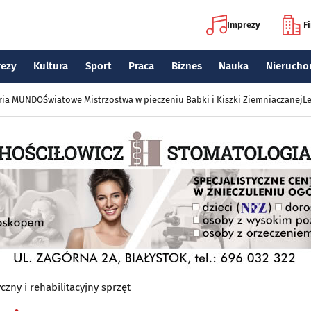
Imprezy
F
rezy
Kultura
Sport
Praca
Biznes
Nauka
Nierucho
eria MUNDO
Światowe Mistrzostwa w pieczeniu Babki i Kiszki Ziemniaczanej
Le
zny i rehabilitacyjny sprzęt