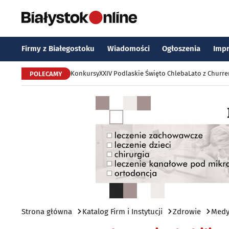
Firmy z Białegostoku
Wiadomości
Ogłoszenia
Imp
Konkursy
XXIV Podlaskie Święto Chleba
Lato z Churr
POLECAMY
Strona główna
Katalog Firm i Instytucji
Zdrowie
Medyc