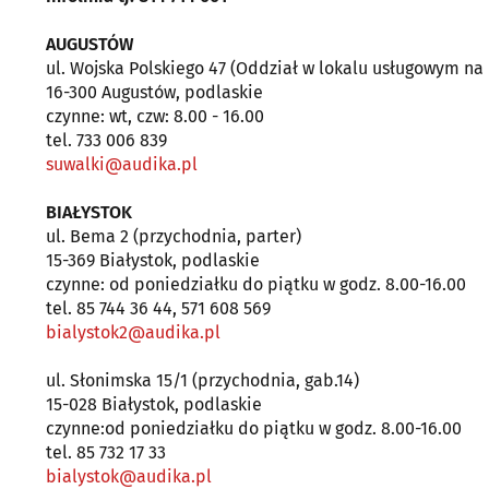
AUGUSTÓW
ul. Wojska Polskiego 47 (Oddział w lokalu usługowym n
16-300 Augustów, podlaskie
czynne: wt, czw: 8.00 - 16.00
tel. 733 006 839
suwalki@audika.pl
BIAŁYSTOK
ul. Bema 2 (przychodnia, parter)
15-369 Białystok, podlaskie
czynne: od poniedziałku do piątku w godz. 8.00-16.00
tel. 85 744 36 44, 571 608 569
bialystok2@audika.pl
ul. Słonimska 15/1 (przychodnia, gab.14)
15-028 Białystok, podlaskie
czynne:od poniedziałku do piątku w godz. 8.00-16.00
tel. 85 732 17 33
bialystok@audika.pl