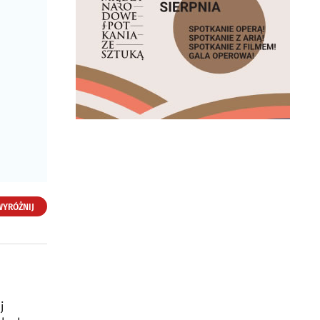
WYRÓŻNIJ
j