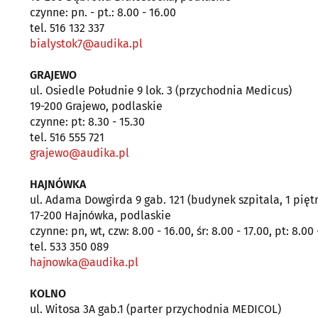
czynne: pn. - pt.: 8.00 - 16.00
tel. 516 132 337
bialystok7@audika.pl
GRAJEWO
ul. Osiedle Południe 9 lok. 3 (przychodnia Medicus)
19-200 Grajewo, podlaskie
czynne: pt: 8.30 - 15.30
tel. 516 555 721
grajewo@audika.pl
HAJNÓWKA
ul. Adama Dowgirda 9 gab. 121 (budynek szpitala, 1 pięt
17-200 Hajnówka, podlaskie
czynne: pn, wt, czw: 8.00 - 16.00, śr: 8.00 - 17.00, pt: 8.00 
tel. 533 350 089
hajnowka@audika.pl
KOLNO
ul. Witosa 3A gab.1 (parter przychodnia MEDICOL)