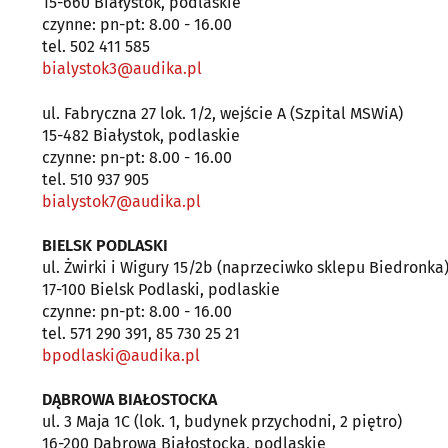
15-660 Białystok, podlaskie
czynne: pn-pt: 8.00 - 16.00
tel. 502 411 585
bialystok3@audika.pl
ul. Fabryczna 27 lok. 1/2, wejście A (Szpital MSWiA)
15-482 Białystok, podlaskie
czynne: pn-pt: 8.00 - 16.00
tel. 510 937 905
bialystok7@audika.pl
BIELSK PODLASKI
ul. Żwirki i Wigury 15/2b (naprzeciwko sklepu Biedronka
17-100 Bielsk Podlaski, podlaskie
czynne: pn-pt: 8.00 - 16.00
tel. 571 290 391, 85 730 25 21
bpodlaski@audika.pl
DĄBROWA BIAŁOSTOCKA
ul. 3 Maja 1C (lok. 1, budynek przychodni, 2 piętro)
16-200 Dąbrowa Białostocka, podlaskie