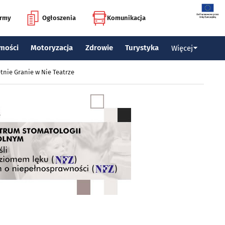
irmy
Ogłoszenia
Komunikacja
mości
Motoryzacja
Zdrowie
Turystyka
Więcej
tnie Granie w Nie Teatrze