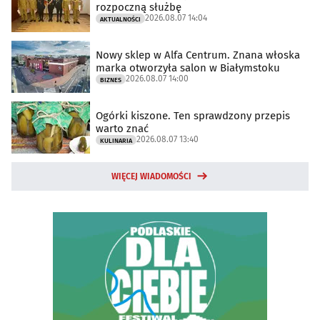
rozpoczną służbę
2026.08.07 14:04
AKTUALNOŚCI
Nowy sklep w Alfa Centrum. Znana włoska
marka otworzyła salon w Białymstoku
2026.08.07 14:00
BIZNES
Ogórki kiszone. Ten sprawdzony przepis
warto znać
2026.08.07 13:40
KULINARIA
WIĘCEJ WIADOMOŚCI