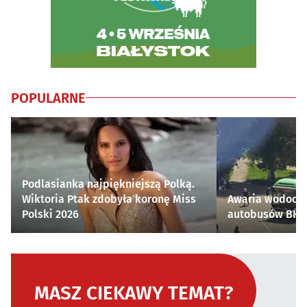
POPULARNE
Podlasianka najpiękniejszą Polką.
Wiktoria Ptak zdobyła koronę Miss
Awaria wodocią
Polski 2026
autobusów BKM 
MASZ CIEKAWY TEMAT?