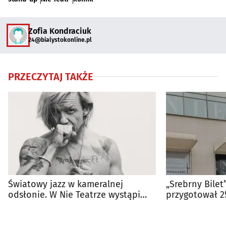
Zofia Kondraciuk
24@bialystokonline.pl
PRZECZYTAJ TAKŻE
Światowy jazz w kameralnej
„Srebrny Bilet”
odsłonie. W Nie Teatrze wystąpi
przygotował 2
Wojtek Mazolewski