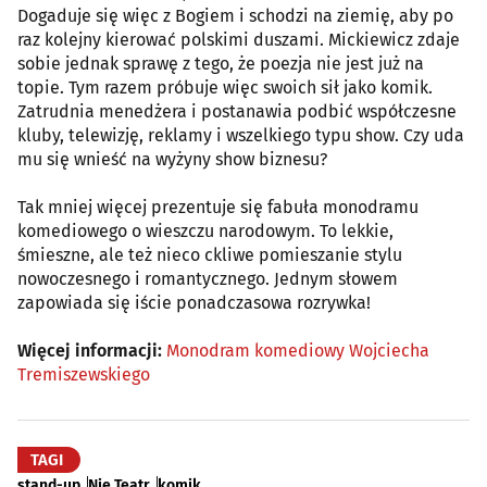
Dogaduje się więc z Bogiem i schodzi na ziemię, aby po
raz kolejny kierować polskimi duszami. Mickiewicz zdaje
sobie jednak sprawę z tego, że poezja nie jest już na
topie. Tym razem próbuje więc swoich sił jako komik.
Zatrudnia menedżera i postanawia podbić współczesne
kluby, telewizję, reklamy i wszelkiego typu show. Czy uda
mu się wnieść na wyżyny show biznesu?
Tak mniej więcej prezentuje się fabuła monodramu
komediowego o wieszczu narodowym. To lekkie,
śmieszne, ale też nieco ckliwe pomieszanie stylu
nowoczesnego i romantycznego. Jednym słowem
zapowiada się iście ponadczasowa rozrywka!
Więcej informacji:
Monodram komediowy Wojciecha
Tremiszewskiego
TAGI
stand-up
Nie Teatr
komik