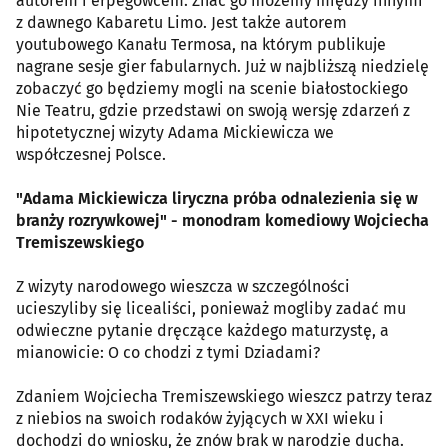
autorem i erpegowcem. Znać go możemy między innymi
z dawnego Kabaretu Limo. Jest także autorem
youtubowego Kanału Termosa, na którym publikuje
nagrane sesje gier fabularnych. Już w najbliższą niedzielę
zobaczyć go będziemy mogli na scenie białostockiego
Nie Teatru, gdzie przedstawi on swoją wersję zdarzeń z
hipotetycznej wizyty Adama Mickiewicza we
współczesnej Polsce.
"Adama Mickiewicza liryczna próba odnalezienia się w
branży rozrywkowej" - monodram komediowy Wojciecha
Tremiszewskiego
Z wizyty narodowego wieszcza w szczególności
ucieszyliby się licealiści, ponieważ mogliby zadać mu
odwieczne pytanie dręczące każdego maturzystę, a
mianowicie: O co chodzi z tymi Dziadami?
Zdaniem Wojciecha Tremiszewskiego wieszcz patrzy teraz
z niebios na swoich rodaków żyjących w XXI wieku i
dochodzi do wniosku, że znów brak w narodzie ducha.