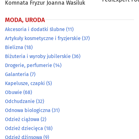
Komnata Fryzur Joanna Wasiluk
Odzież ciążowa
(2)
MODA, URODA
Odzież dziecięca
(18)
Akcesoria i dodatki ślubne
(11)
Odzież dżinsowa
(9)
Artykuły kosmetyczne i fryzjerskie
(37)
Bielizna
(18)
Odzież i konfekcja
(81)
Biżuteria i wyroby jubilerskie
(36)
Drogerie, perfumerie
(14)
Odzież męska
(14)
Galanteria
(7)
Kapelusze, czapki
(5)
Odzież używana
(8)
Obuwie
(68)
Okulary i oprawy
(42)
Odchudzanie
(32)
Odnowa biologiczna
(31)
Pończosznicze artykuły
(7)
Odzież ciążowa
(2)
Odzież dziecięca
(18)
Pracownie krawieckie
(26)
Odzież dżinsowa
(9)