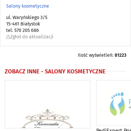
Artykuły kosmetyczne i fryzjerskie
(37)
Salony kosmetyczne
Bielizna
ul. Waryńskiego 3/5
(18)
15-461 Białystok
tel. 570 205 686
Biżuteria i wyroby jubilerskie
(36)
Zgłoś do aktualizacji
Drogerie, perfumerie
(14)
Ilość wyświetleń:
81223
Galanteria
(7)
ZOBACZ INNE -
SALONY KOSMETYCZNE
Kapelusze, czapki
(5)
Obuwie
(68)
Odchudzanie
(32)
Odnowa biologiczna
(31)
PediExpert Po