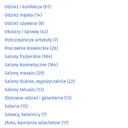
Odzież i konfekcja
(81)
Salony fryzjerskie
(184)
Odzież męska
(14)
Odzież używana
(8)
Salony kosmetyczne
(164)
Okulary i oprawy
(42)
Salony masażu
(29)
Pończosznicze artykuły
(7)
Pracownie krawieckie
(26)
Salony ślubne, wypożyczalnie
(22)
Salony fryzjerskie
(184)
Salony kosmetyczne
(164)
Salony tatuażu
(13)
Salony masażu
(29)
Salony ślubne, wypożyczalnie
(22)
Skórzana odzież i galanteria
(13)
Salony tatuażu
(13)
Solaria
(15)
Skórzana odzież i galanteria
(13)
Solaria
(15)
Szewcy, kaletnicy
(7)
Szewcy, kaletnicy
(7)
Złoto, kamienie szlachetne
(17)
Złoto, kamienie szlachetne
(17)