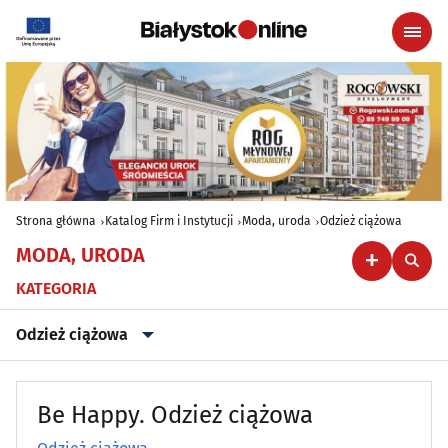
Strona główna
Katalog Firm i Instytucji
Moda, uroda
Odzież ciążowa
MODA, URODA
KATEGORIA
Odzież ciążowa
Akcesoria i dodatki ślubne
(11)
Be Happy. Odzież ciążowa
Artykuły kosmetyczne i fryzjerskie
(37)