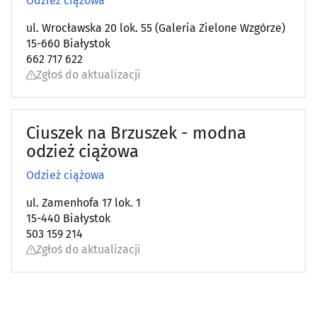
Odzież ciążowa
Bielizna
ul. Wrocławska 20 lok. 55 (Galeria Zielone Wzgórze)
(18)
15-660 Białystok
662 717 622
Biżuteria i wyroby jubilerskie
(36)
Zgłoś do aktualizacji
Drogerie, perfumerie
(14)
Ciuszek na Brzuszek - modna
Galanteria
(7)
odzież ciążowa
Kapelusze, czapki
(5)
Odzież ciążowa
ul. Zamenhofa 17 lok. 1
Obuwie
(68)
15-440 Białystok
503 159 214
Odchudzanie
(32)
Zgłoś do aktualizacji
Odnowa biologiczna
(31)
Odzież ciążowa
(2)