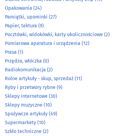
Maszyny i urządzenia rolnicze
(14)
Opakowania
(24)
Pamiątki, upominki
(27)
Metale, metale kolorowe
(11)
Papier, tektura
(9)
Pocztówki, widokówki, karty okolicznościowe
(2)
Metalowe artykuły
(26)
Pomiarowa aparatura i urządzenia
(12)
Prasa
(1)
Mięso, wędliny, drób - detal
(15)
Przędza, włóczka
(0)
Narzędzia
(38)
Radiokomunikacja
(2)
Rolne artykuły - skup, sprzedaż
(11)
Normalia techniczne
(3)
Ryby i przetwory rybne
(9)
Sklepy internetowe
(30)
Odzież ochronna, robocza i artykuły bhp
(19)
Sklepy muzyczne
(10)
Spożywcze artykuły
(49)
Opakowania
(24)
Supermarkety
(10)
Pamiątki, upominki
(27)
Szkło techniczne
(2)