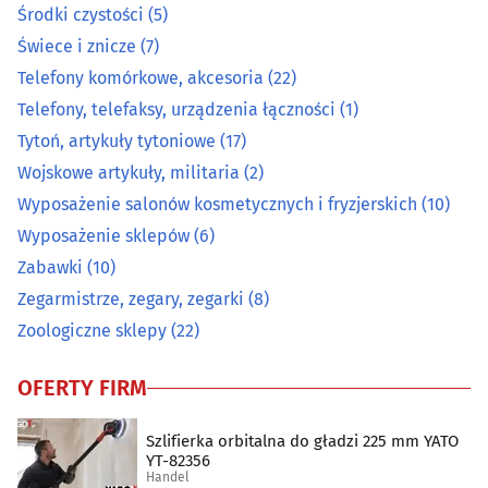
Środki czystości
(5)
Papier, tektura
(9)
Świece i znicze
(7)
Telefony komórkowe, akcesoria
(22)
Pocztówki, widokówki, karty okolicznościowe
(2)
Telefony, telefaksy, urządzenia łączności
(1)
Tytoń, artykuły tytoniowe
(17)
Pomiarowa aparatura i urządzenia
(12)
Wojskowe artykuły, militaria
(2)
Prasa
(1)
Wyposażenie salonów kosmetycznych i fryzjerskich
(10)
Wyposażenie sklepów
(6)
Przędza, włóczka
(0)
Zabawki
(10)
Zegarmistrze, zegary, zegarki
(8)
Radiokomunikacja
(2)
Zoologiczne sklepy
(22)
Rolne artykuły - skup, sprzedaż
(11)
OFERTY FIRM
Ryby i przetwory rybne
(9)
Szlifierka orbitalna do gładzi 225 mm YATO
YT-82356
Sklepy internetowe
(30)
Handel