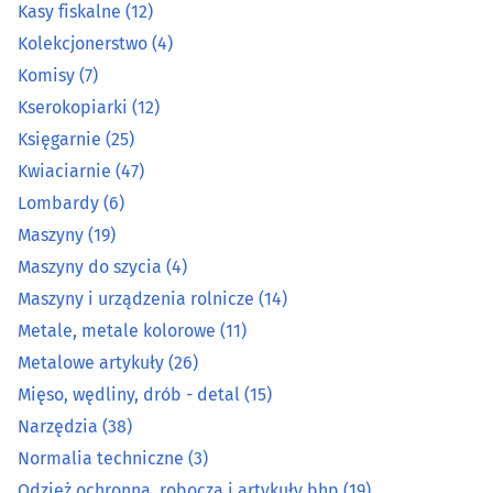
Kasy fiskalne
(12)
Kasy fiskalne
(12)
Kolekcjonerstwo
(4)
Kolekcjonerstwo
(4)
Komisy
(7)
Kserokopiarki
(12)
Komisy
(7)
Księgarnie
(25)
Kwiaciarnie
(47)
Kserokopiarki
(12)
Lombardy
(6)
Maszyny
(19)
Księgarnie
(25)
Maszyny do szycia
(4)
Kwiaciarnie
(47)
Maszyny i urządzenia rolnicze
(14)
Metale, metale kolorowe
(11)
Lombardy
(6)
Metalowe artykuły
(26)
Mięso, wędliny, drób - detal
(15)
Maszyny
(19)
Narzędzia
(38)
Normalia techniczne
(3)
Maszyny do szycia
(4)
Odzież ochronna, robocza i artykuły bhp
(19)