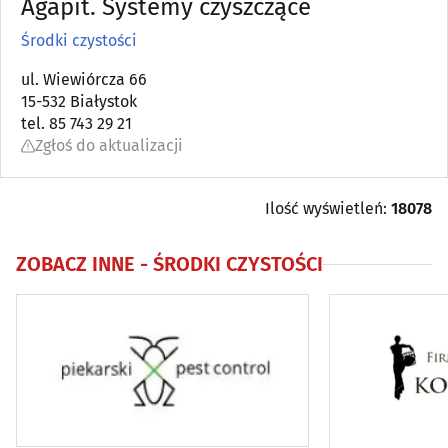
Agapit. Systemy czyszczące
Anteny
(6)
Środki czystości
Antykwariaty
ul. Wiewiórcza 66
(5)
15-532 Białystok
tel. 85 743 29 21
Artykuły dziecięce
(11)
Zgłoś do aktualizacji
Artykuły i sprzęt gospodarstwa domowego (AGD)
(17)
Ilość wyświetleń:
18078
Artykuły i sprzęt RTV
(4)
ZOBACZ INNE -
ŚRODKI CZYSTOŚCI
Artykuły zaopatrzenia plastyków
(3)
Audiowizualne systemy
(7)
Balony, fajerwerki i inne
(10)
Biurowe urządzenia i papiernicze artykuły - detal
(24)