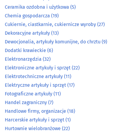
Ceramika ozdobna i użytkowa
(5)
Elektroniczne artykuły i sprzęt
(22)
Chemia gospodarcza
(19)
Cukiernie, ciastkarnie, cukiernicze wyroby
(27)
Elektrotechniczne artykuły
(11)
Dekoracyjne artykuły
(13)
Dewocjonalia, artykuły komunijne, do chrztu
(9)
Elektryczne artykuły i sprzęt
(17)
Dodatki krawieckie
(6)
Elektronarzędzia
(32)
Fotograficzne artykuły
(11)
Elektroniczne artykuły i sprzęt
(22)
Handel zagraniczny
(7)
Elektrotechniczne artykuły
(11)
Elektryczne artykuły i sprzęt
(17)
Handlowe firmy, organizacje
(18)
Fotograficzne artykuły
(11)
Handel zagraniczny
(7)
Harcerskie artykuły i sprzęt
(1)
Handlowe firmy, organizacje
(18)
Harcerskie artykuły i sprzęt
(1)
Hurtownie wielobranżowe
(22)
Hurtownie wielobranżowe
(22)