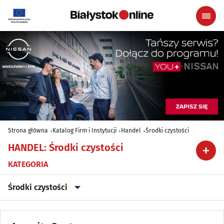
Strona główna
Katalog Firm i Instytucji
Handel
Środki czystości
HANDEL
:
Środki czystości
KATEGORIA
Środki czystości
Alkohol, Piwo, Wino, Wyroby spirytusowe
(20)