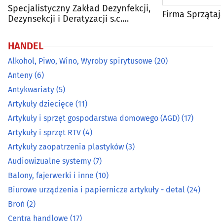
Specjalistyczny Zakład Dezynfekcji,
Firma Sprząta
Dezynsekcji i Deratyzacji s.c.
Broń
(2)
Dariusz Piekarski, Jan Piekarski
Centra handlowe
(17)
HANDEL
Alkohol, Piwo, Wino, Wyroby spirytusowe
(20)
Ceramika ozdobna i użytkowa
(5)
Anteny
(6)
Antykwariaty
(5)
Chemia gospodarcza
(19)
Artykuły dziecięce
(11)
Artykuły i sprzęt gospodarstwa domowego (AGD)
(17)
Cukiernie, ciastkarnie, cukiernicze wyroby
(27)
Artykuły i sprzęt RTV
(4)
Dekoracyjne artykuły
(13)
Artykuły zaopatrzenia plastyków
(3)
Audiowizualne systemy
(7)
Dewocjonalia, artykuły komunijne, do chrztu
(9)
Balony, fajerwerki i inne
(10)
Biurowe urządzenia i papiernicze artykuły - detal
(24)
Dodatki krawieckie
(6)
Broń
(2)
Centra handlowe
(17)
Elektronarzędzia
(32)