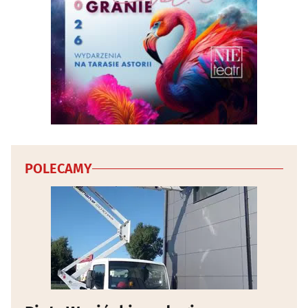
Tytoń, artykuły tytoniowe
(17)
Wojskowe artykuły, militaria
(2)
Wyposażenie salonów kosmetycznych i fryzjerskich
(10)
Wyposażenie sklepów
(6)
Zabawki
(10)
POLECAMY
Zegarmistrze, zegary, zegarki
(8)
Zoologiczne sklepy
(22)