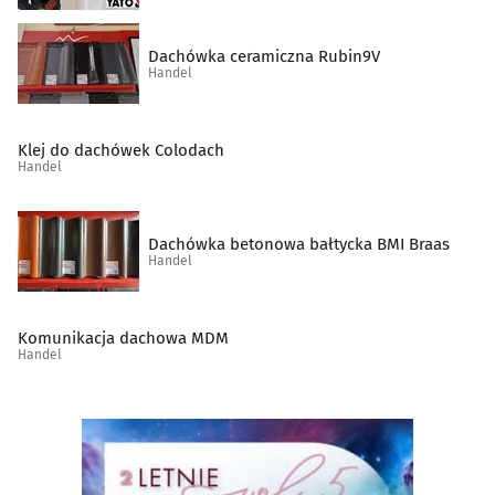
Sklepy muzyczne
(10)
Dachówka ceramiczna Rubin9V
Handel
Spożywcze artykuły
(49)
Klej do dachówek Colodach
Supermarkety
(10)
Handel
Szkło techniczne
(2)
Dachówka betonowa bałtycka BMI Braas
Handel
Środki czystości
(5)
Świece i znicze
(7)
Komunikacja dachowa MDM
Handel
Telefony komórkowe, akcesoria
(22)
Telefony, telefaksy, urządzenia łączności
(1)