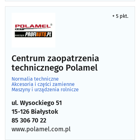
Centra handlowe
(17)
+ 5 pkt.
Ceramika ozdobna i użytkowa
(5)
Chemia gospodarcza
(19)
Centrum zaopatrzenia
Cukiernie, ciastkarnie, cukiernicze wyroby
(27)
technicznego Polamel
Dekoracyjne artykuły
(13)
Normalia techniczne
Akcesoria i części zamienne
Dewocjonalia, artykuły komunijne, do chrztu
(9)
Maszyny i urządzenia rolnicze
ul. Wysockiego 51
Dodatki krawieckie
(6)
15-126 Białystok
85 306 70 22
Elektronarzędzia
(32)
www.polamel.com.pl
Elektroniczne artykuły i sprzęt
(22)