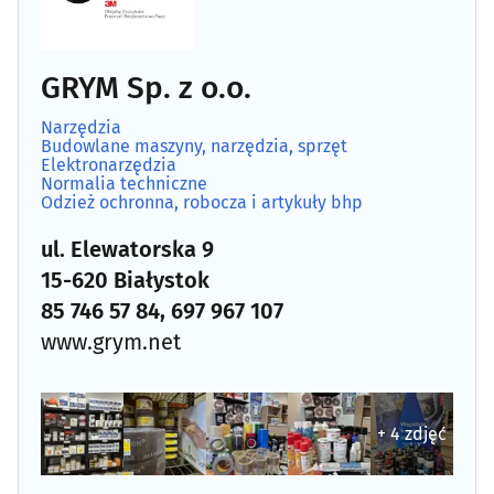
Antykwariaty
(5)
Artykuły dziecięce
(11)
GRYM Sp. z o.o.
Narzędzia
Artykuły i sprzęt gospodarstwa domowego (AGD)
(17)
Budowlane maszyny, narzędzia, sprzęt
Elektronarzędzia
Normalia techniczne
Artykuły i sprzęt RTV
(4)
Odzież ochronna, robocza i artykuły bhp
Artykuły zaopatrzenia plastyków
ul. Elewatorska 9
(3)
15-620 Białystok
Audiowizualne systemy
(7)
85 746 57 84, 697 967 107
www.grym.net
Balony, fajerwerki i inne
(10)
Biurowe urządzenia i papiernicze artykuły - detal
(24)
+ 4 zdjęć
Broń
(2)