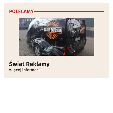
Pocztówki, widokówki, karty okolicznościowe
(2)
POLECAMY
Pomiarowa aparatura i urządzenia
(12)
Prasa
(1)
Przędza, włóczka
(0)
Radiokomunikacja
(2)
Świat Reklamy
Więcej informacji
Rolne artykuły - skup, sprzedaż
(11)
Ryby i przetwory rybne
(9)
Sklepy internetowe
(30)
Sklepy muzyczne
(10)