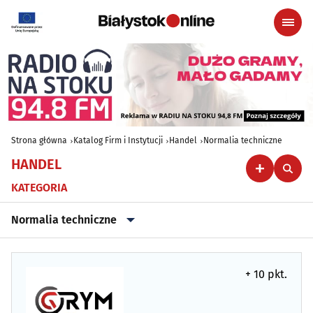
Strona główna
Katalog Firm i Instytucji
Handel
Normalia techniczne
HANDEL
KATEGORIA
Normalia techniczne
Alkohol, Piwo, Wino, Wyroby spirytusowe
(20)
+ 10 pkt.
Anteny
(6)