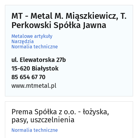
Elektrotechniczne artykuły
(11)
MT - Metal M. Miąszkiewicz, T.
Perkowski Spółka Jawna
Elektryczne artykuły i sprzęt
(17)
Metalowe artykuły
Narzędzia
Fotograficzne artykuły
(11)
Normalia techniczne
ul. Elewatorska 27b
Handel zagraniczny
(7)
15-620 Białystok
Handlowe firmy, organizacje
(18)
85 654 67 70
www.mtmetal.pl
Harcerskie artykuły i sprzęt
(1)
Hurtownie wielobranżowe
(22)
Prema Spółka z o.o. - łożyska,
pasy, uszczelnienia
Kasy fiskalne
(12)
Normalia techniczne