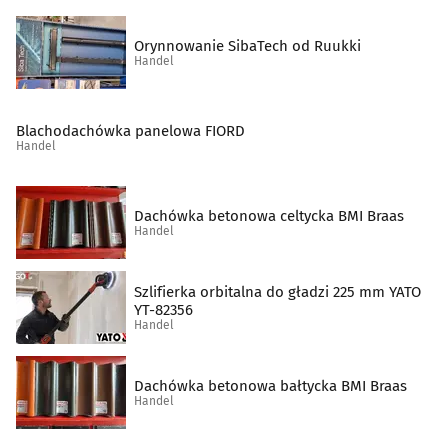
Metale, metale kolorowe
(11)
Orynnowanie SibaTech od Ruukki
Handel
Metalowe artykuły
(26)
Mięso, wędliny, drób - detal
(15)
Blachodachówka panelowa FIORD
Handel
Narzędzia
(38)
Dachówka betonowa celtycka BMI Braas
Normalia techniczne
(3)
Handel
Odzież ochronna, robocza i artykuły bhp
(19)
Szlifierka orbitalna do gładzi 225 mm YATO
YT-82356
Opakowania
(24)
Handel
Pamiątki, upominki
(27)
Dachówka betonowa bałtycka BMI Braas
Handel
Papier, tektura
(9)