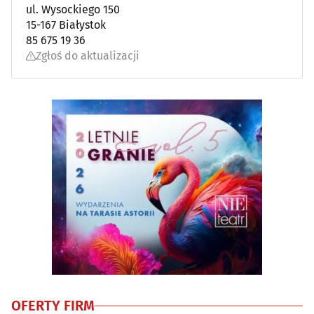
Kolekcjonerstwo
(4)
ul. Wysockiego 150
15-167 Białystok
Komisy
(7)
85 675 19 36
Zgłoś do aktualizacji
Kserokopiarki
(12)
Księgarnie
(25)
Kwiaciarnie
(47)
Lombardy
(6)
Maszyny
(19)
Maszyny do szycia
(4)
Maszyny i urządzenia rolnicze
(14)
OFERTY FIRM